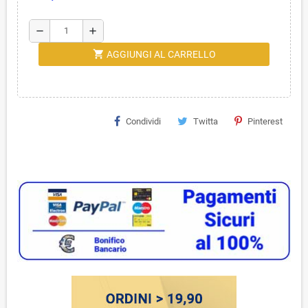
remove
add
shopping_cart
AGGIUNGI AL CARRELLO
Condividi
Twitta
Pinterest