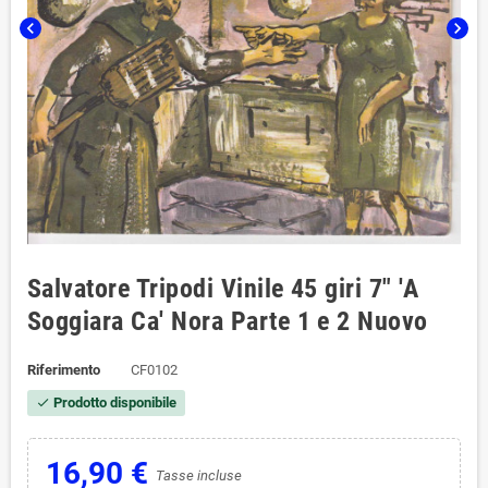
chevron_left
chevron_right
Salvatore Tripodi Vinile 45 giri 7" 'A
Soggiara Ca' Nora Parte 1 e 2 Nuovo
Riferimento
CF0102
Prodotto disponibile
check
16,90 €
Tasse incluse