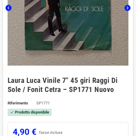
chevron_left
chevron_right
Laura Luca Vinile 7" 45 giri Raggi Di
Sole / Fonit Cetra – SP1771 Nuovo
Riferimento
SP1771
Prodotto disponibile
check
4,90 €
Tasse incluse