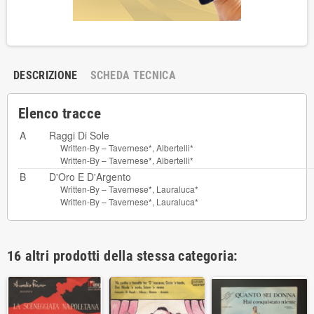
DESCRIZIONE
SCHEDA TECNICA
Elenco tracce
A
Raggi Di Sole
Written-By –
Tavernese*
,
Albertelli*
Written-By –
Tavernese*
,
Albertelli*
B
D'Oro E D'Argento
Written-By –
Tavernese*
,
Lauraluca*
Written-By –
Tavernese*
,
Lauraluca*
16 altri prodotti della stessa categoria: