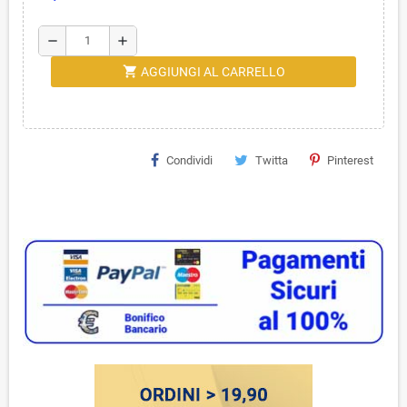
remove
add
shopping_cart
AGGIUNGI AL CARRELLO
Condividi
Twitta
Pinterest