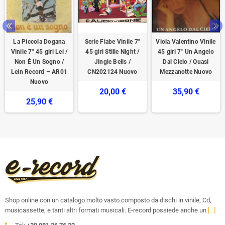
La Piccola Dogana
Serie Fiabe Vinile 7"
Viola Valentino Vinile
Vinile 7" 45 giri Lei /
45 giri Stille Night /
45 giri 7" Un Angelo
Non È Un Sogno /
Jingle Bells /
Dal Cielo / Quasi
Lein Record – AR01
CN202124 Nuovo
Mezzanotte Nuovo
Nuovo
20,00 €
35,90 €
25,90 €
Shop online con un catalogo molto vasto composto da dischi in vinile, Cd,
musicassette, e tanti altri formati musicali. E-record possiede anche un
[...]