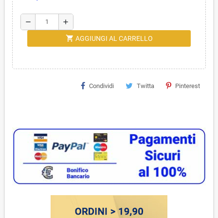
remove
add
shopping_cart
AGGIUNGI AL CARRELLO
Condividi
Twitta
Pinterest