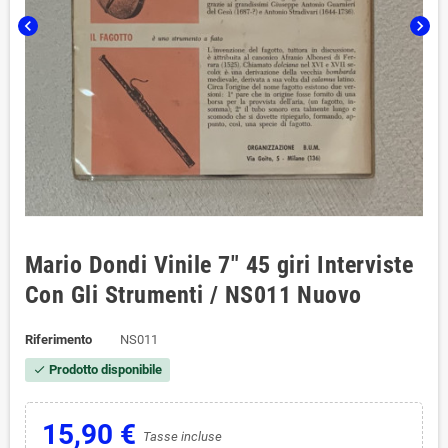
chevron_left
chevron_right
Mario Dondi Vinile 7" 45 giri Interviste
Con Gli Strumenti / NS011 Nuovo
Riferimento
NS011
Prodotto disponibile
check
15,90 €
Tasse incluse