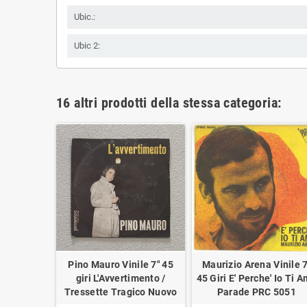
Ubic.:
Ubic 2:
16 altri prodotti della stessa categoria:
inile 7" 45
Pino Mauro Vinile 7" 45
Maurizio Arena Vinile 7
 A Vestirti
giri L'Avvertimento /
45 Giri E' Perche' Io Ti 
eretu A
Tressette Tragico Nuovo
Parade PRC 5051