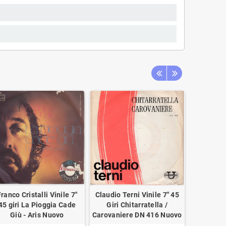
ranco Cristalli Vinile 7"
Claudio Terni Vinile 7" 45
Daniel Dan
45 giri La Pioggia Cade
Giri Chitarratella /
giri Fred
Giù - Aris Nuovo
Carovaniere DN 416 Nuovo
Violenza