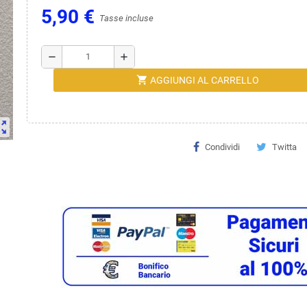
5,90 €
Tasse incluse
remove
add
shopping_cart
AGGIUNGI AL CARRELLO
ut_map
Condividi
Twitta