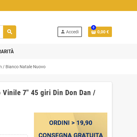
0
search
person
Accedi
0,00 €
RARITÀ
Dan / Bianco Natale Nuovo
Vinile 7" 45 giri Din Don Dan /