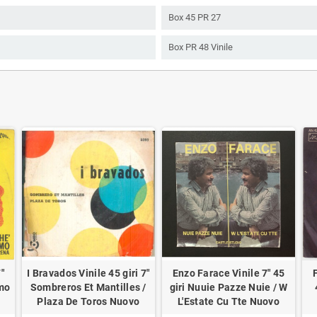
Box 45 PR 27
Box PR 48 Vinile
"
I Bravados Vinile 45 giri 7"
Enzo Farace Vinile 7" 45
F
Amo
Sombreros Et Mantilles /
giri Nuuie Pazze Nuie / W
Plaza De Toros Nuovo
L'Estate Cu Tte Nuovo