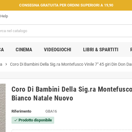
CONSEGNA GRATUITA PER ORDINI SUPERIORI A 19,90
Help
CA
CINEMA
VIDEOGIOCHI
LIBRI & SPARTITI
na
chevron_right
Coro Di Bambini Della Sig.ra Montefusco Vinile 7" 45 giri Din Don 
Coro Di Bambini Della Sig.ra Montefusco 
Bianco Natale Nuovo
Riferimento
GBA16
Prodotto disponibile
check