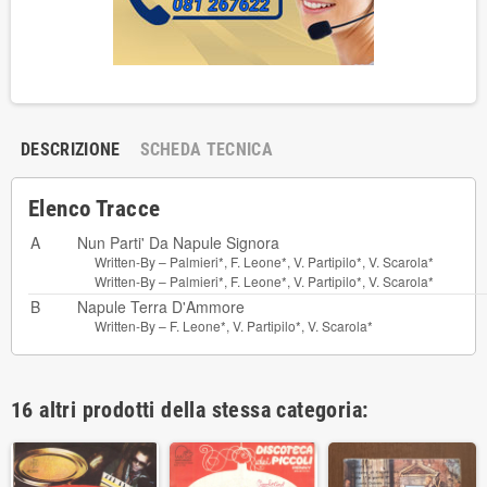
DESCRIZIONE
SCHEDA TECNICA
Elenco Tracce
A
Nun Parti' Da Napule Signora
Written-By –
Palmieri*
,
F. Leone*
,
V. Partipilo*
,
V. Scarola*
Written-By –
Palmieri*
,
F. Leone*
,
V. Partipilo*
,
V. Scarola*
B
Napule Terra D'Ammore
Written-By –
F. Leone*
,
V. Partipilo*
,
V. Scarola*
16 altri prodotti della stessa categoria: