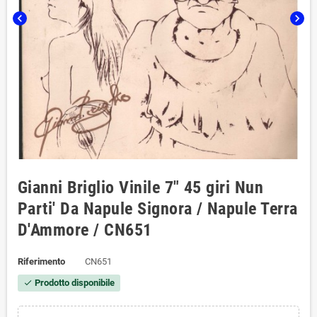
chevron_left
chevron_right
Gianni Briglio Vinile 7" 45 giri Nun
Parti' Da Napule Signora / Napule Terra
D'Ammore / CN651
Riferimento
CN651
Prodotto disponibile
check