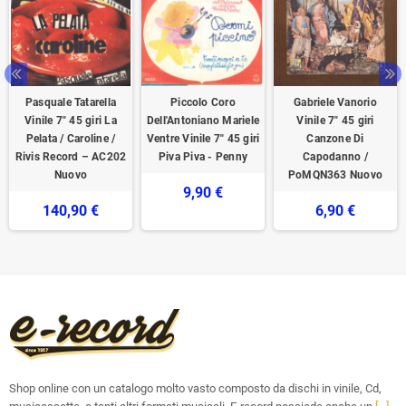
Pasquale Tatarella
Piccolo Coro
Gabriele Vanorio
Vinile 7" 45 giri La
Dell'Antoniano Mariele
Vinile 7" 45 giri
Pelata / Caroline /
Ventre ‎Vinile 7" 45 giri
Canzone Di
Rivis Record – AC202
Piva Piva - Penny
Capodanno /
Nuovo
PoMQN363 Nuovo
9,90 €
140,90 €
6,90 €
Shop online con un catalogo molto vasto composto da dischi in vinile, Cd,