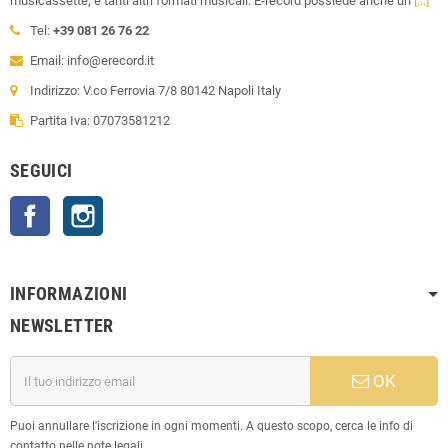
musicassette, e tanti altri formati musicali. E-record possiede anche un
[...]
Tel:
+39 081 26 76 22
Email: info@erecord.it
Indirizzo: V.co Ferrovia 7/8 80142 Napoli Italy
Partita Iva: 07073581212
SEGUICI
Facebook
Instagram
INFORMAZIONI
NEWSLETTER
OK
Puoi annullare l'iscrizione in ogni momenti. A questo scopo, cerca le info di
contatto nelle note legali.