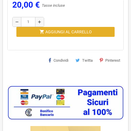
20,00 €
Tasse incluse
remove
add
shopping_cart
AGGIUNGI AL CARRELLO
Condividi
Twitta
Pinterest