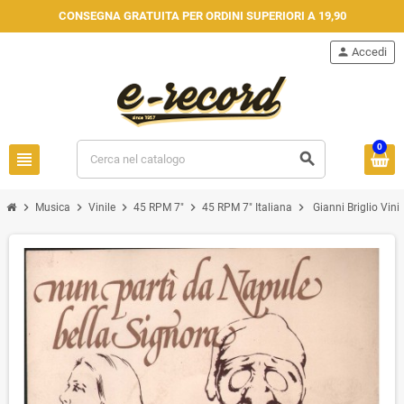
CONSEGNA GRATUITA PER ORDINI SUPERIORI A 19,90
person
Accedi
0
view_headline
search
chevron_right
chevron_right
chevron_right
chevron_right
chevron_right
Musica
Vinile
45 RPM 7"
45 RPM 7" Italiana
Gianni Briglio Vin