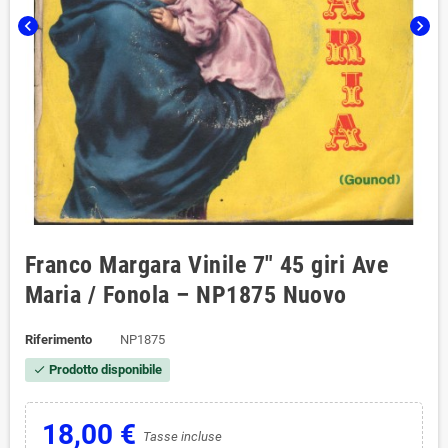
chevron_left
chevron_right
Franco Margara Vinile 7" 45 giri Ave
Maria / Fonola – NP1875 Nuovo
Riferimento
NP1875
Prodotto disponibile
check
18,00 €
Tasse incluse