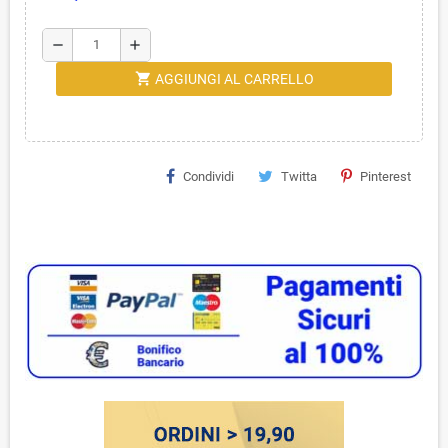
remove
add
shopping_cart
AGGIUNGI AL CARRELLO
Condividi
Twitta
Pinterest