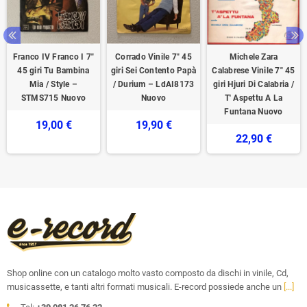
Franco IV Franco I 7"
Corrado Vinile 7" 45
Michele Zara
45 giri Tu Bambina
giri Sei Contento Papà
Calabrese Vinile 7" 45
Mia / Style –
/ Durium – LdAI8173
giri Hjuri Di Calabria /
STMS715 Nuovo
Nuovo
T' Aspettu A La
Funtana Nuovo
19,00 €
19,90 €
22,90 €
Shop online con un catalogo molto vasto composto da dischi in vinile, Cd,
musicassette, e tanti altri formati musicali. E-record possiede anche un
[...]