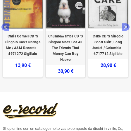
Chris Cornell CD 'S
Chumbawamba CD 'S
Cake CD 'S Singolo
Singolo Can't Change
Singolo She's Got All
Short Skirt, Long
Me / A&M Records –
The Friends That
Jacket / Columbia –
4971272 Sigillato
Money Can Buy
6717712 Sigillato
Nuovo
13,90 €
28,90 €
30,90 €
Shop online con un catalogo molto vasto composto da dischi in vinile, Cd,