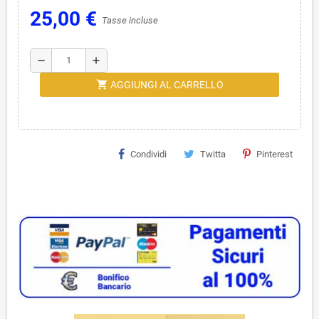
25,00 €
Tasse incluse
remove
add
shopping_cart
AGGIUNGI AL CARRELLO
Condividi
Twitta
Pinterest