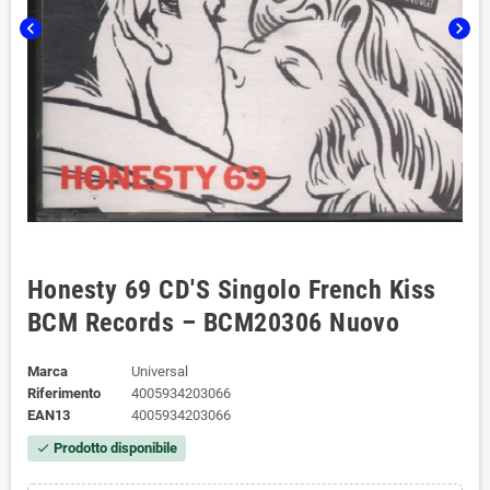
chevron_left
chevron_right
Honesty 69 CD'S Singolo French Kiss
BCM Records – BCM20306 Nuovo
Marca
Universal
Riferimento
4005934203066
EAN13
4005934203066
Prodotto disponibile
check