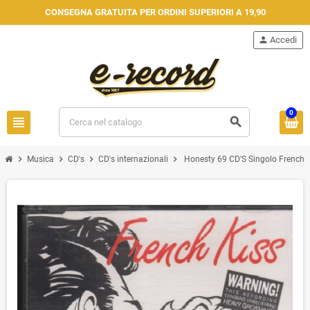
CONSEGNA GRATUITA PER ORDINI SUPERIORI A 19,90
person
Accedi
0
view_headline
search
chevron_right
chevron_right
chevron_right
chevron_right
Musica
CD's
CD's internazionali
Honesty 69 CD'S Singolo French