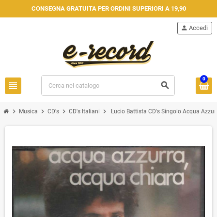
CONSEGNA GRATUITA PER ORDINI SUPERIORI A 19,90
person
Accedi
0
view_headline
search
chevron_right
chevron_right
chevron_right
chevron_right
Musica
CD's
CD's Italiani
Lucio Battista CD's Singolo Acqua Azzur