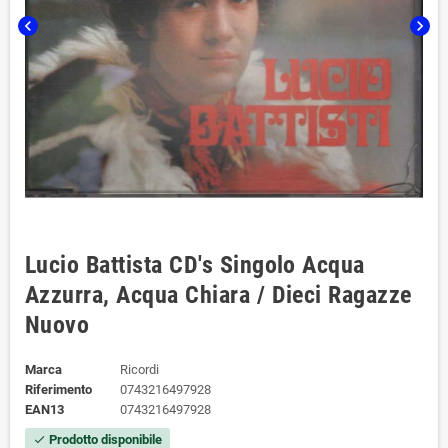
chevron_left
chevron_right
Lucio Battista CD's Singolo Acqua
Azzurra, Acqua Chiara / Dieci Ragazze
Nuovo
Marca
Ricordi
Riferimento
0743216497928
EAN13
0743216497928
Prodotto disponibile
check