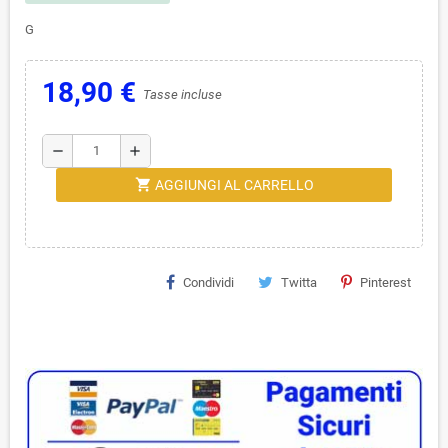
G
18,90 €
Tasse incluse
remove
add
shopping_cart
AGGIUNGI AL CARRELLO
Condividi
Twitta
Pinterest