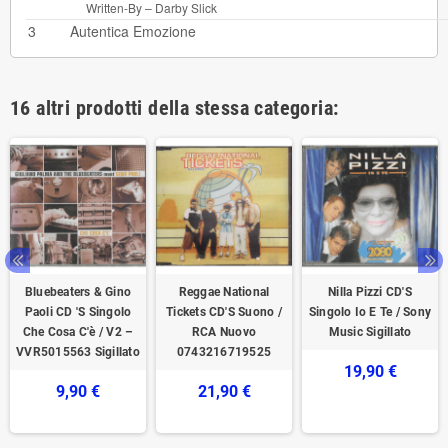
Written-By –
Darby Slick
3
Autentica Emozione
16 altri prodotti della stessa categoria:
Bluebeaters & Gino
Reggae National
Nilla Pizzi CD'S
Paoli CD 'S Singolo
Tickets ‎‎‎CD'S Suono /
Singolo Io E Te / Sony
Che Cosa C'è / V2 –
RCA Nuovo
Music Sigillato
VVR5015563 Sigillato
0743216719525
19,90 €
9,90 €
21,90 €