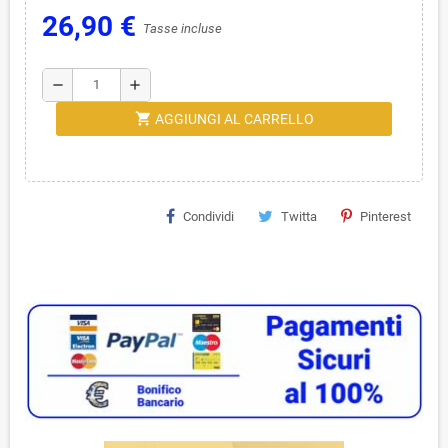
26,90 €
Tasse incluse
remove
add
shopping_cart
AGGIUNGI AL CARRELLO
Condividi
Twitta
Pinterest