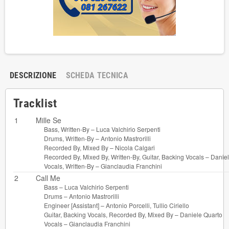
DESCRIZIONE
SCHEDA TECNICA
Tracklist
1
Mille Se
Bass, Written-By –
Luca Valchirio Serpenti
Drums, Written-By –
Antonio Mastrorilli
Recorded By, Mixed By –
Nicola Calgari
Recorded By, Mixed By, Written-By, Guitar, Backing Vocals –
Daniel
Vocals, Written-By –
Gianclaudia Franchini
2
Call Me
Bass –
Luca Valchirio Serpenti
Drums –
Antonio Mastrorilli
Engineer [Assistant] –
Antonio Porcelli
,
Tullio Ciriello
Guitar, Backing Vocals, Recorded By, Mixed By –
Daniele Quarto
Vocals –
Gianclaudia Franchini