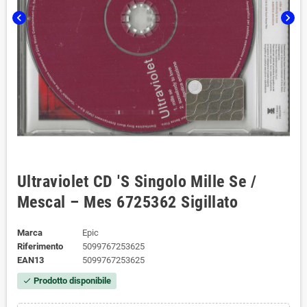
chevron_left
chevron_right
Ultraviolet CD 'S Singolo Mille Se /
Mescal – Mes 6725362 Sigillato
Marca
Epic
Riferimento
5099767253625
EAN13
5099767253625
Prodotto disponibile
check