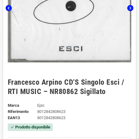
chevron_left
chevron_right
Francesco Arpino CD'S Singolo Esci /
RTI MUSIC – NR80862 Sigillato
Marca
Epic
Riferimento
8012842808623
EAN13
8012842808623
Prodotto disponibile
check