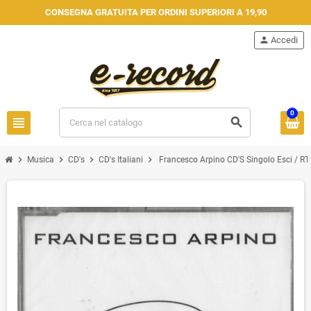
CONSEGNA GRATUITA PER ORDINI SUPERIORI A 19,90
person
Accedi
0
view_headline
search
chevron_right
chevron_right
chevron_right
chevron_right
Musica
CD's
CD's Italiani
Francesco Arpino CD'S Singolo Esci / R