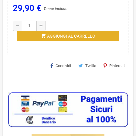
29,90 €
Tasse incluse
remove
add
shopping_cart
AGGIUNGI AL CARRELLO
Condividi
Twitta
Pinterest