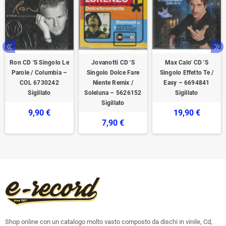
Ron CD 'S Singolo Le
Jovanotti CD 'S
Max Calo' CD 'S
Parole / Columbia –
Singolo Dolce Fare
Singolo Effetto Te /
COL 6730242
Niente Remix /
Easy – 6694841
Sigillato
Soleluna – 5626152
Sigillato
Sigillato
9,90 €
19,90 €
7,90 €
Shop online con un catalogo molto vasto composto da dischi in vinile, Cd,