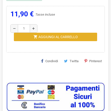
11,90 €
Tasse incluse
remove
add
shopping_cart
AGGIUNGI AL CARRELLO
Condividi
Twitta
Pinterest