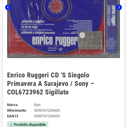
chevron_left
chevron_right
Enrico Ruggeri CD 'S Singolo
Primavera A Sarajevo / Sony –
COL6723962 Sigillato
Marca
Epic
Riferimento
5099767239629
EAN13
5099767239629
Prodotto disponibile
check