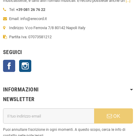
musicassette, e tanti altri formati musicali. E-record possiede anche un
[...]
Tel:
+39 081 26 76 22
Email: info@erecord.it
Indirizzo: V.co Ferrovia 7/8 80142 Napoli Italy
Partita Iva: 07073581212
SEGUICI
Facebook
Instagram
INFORMAZIONI
NEWSLETTER
OK
Puoi annullare l'iscrizione in ogni momenti. A questo scopo, cerca le info di
contatto nelle note legali.