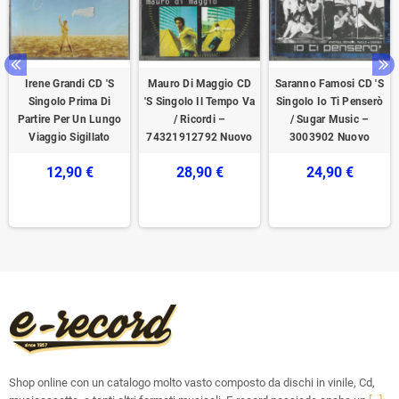
Irene Grandi CD 'S
Mauro Di Maggio CD
Saranno Famosi CD 'S
Singolo Prima Di
'S Singolo Il Tempo Va
Singolo Io Ti Penserò
Partire Per Un Lungo
/ Ricordi –
/ Sugar Music –
Viaggio Sigillato
74321912792 Nuovo
3003902 Nuovo
12,90 €
28,90 €
24,90 €
Shop online con un catalogo molto vasto composto da dischi in vinile, Cd,