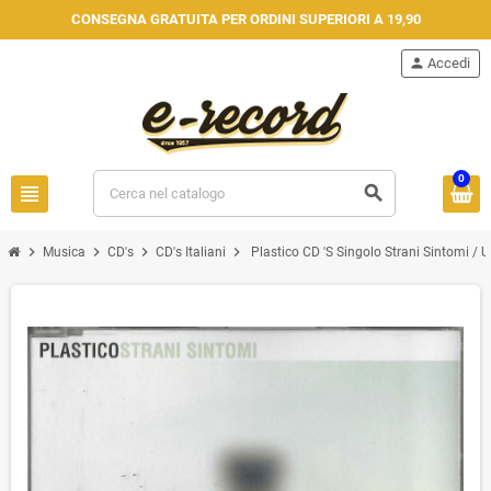
CONSEGNA GRATUITA PER ORDINI SUPERIORI A 19,90
person
Accedi
0
view_headline
search
chevron_right
chevron_right
chevron_right
chevron_right
Musica
CD's
CD's Italiani
Plastico CD 'S Singolo Strani Sintomi 