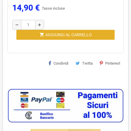
14,90 €
Tasse incluse
remove
add
shopping_cart
AGGIUNGI AL CARRELLO
Condividi
Twitta
Pinterest