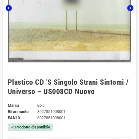
chevron_left
chevron_right
Plastico CD 'S Singolo Strani Sintomi /
Universo – US008CD Nuovo
Marca
Epic
Riferimento
8027851008001
EAN13
8027851008001
Prodotto disponibile
check