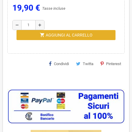
19,90 €
Tasse incluse
remove
add
shopping_cart
AGGIUNGI AL CARRELLO
Condividi
Twitta
Pinterest