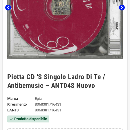
chevron_left
chevron_right
Piotta CD 'S Singolo Ladro Di Te /
Antibemusic – ANT048 Nuovo
Marca
Epic
Riferimento
8068381716431
EAN13
8068381716431
Prodotto disponibile
check