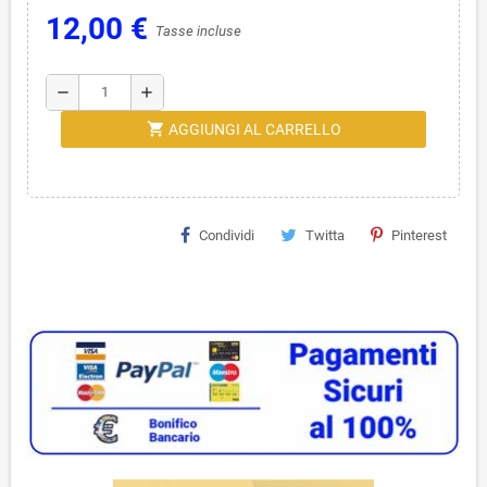
12,00 €
Tasse incluse
remove
add
shopping_cart
AGGIUNGI AL CARRELLO
Condividi
Twitta
Pinterest