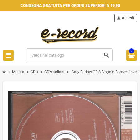
CONSEGNA GRATUITA PER ORDINI SUPERIORI A 19,90
person
Accedi
0
view_headline
search
chevron_right
chevron_right
chevron_right
chevron_right
Musica
CD's
CD's Italiani
Gary Barlow CD'S Singolo Forever Lov