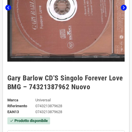
chevron_left
chevron_right
Gary Barlow CD'S Singolo Forever Love
BMG – 74321387962 Nuovo
Marca
Universal
Riferimento
0743213879628
EAN13
0743213879628
Prodotto disponibile
check