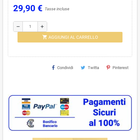
29,90 €
Tasse incluse
remove
add
shopping_cart
AGGIUNGI AL CARRELLO
Condividi
Twitta
Pinterest