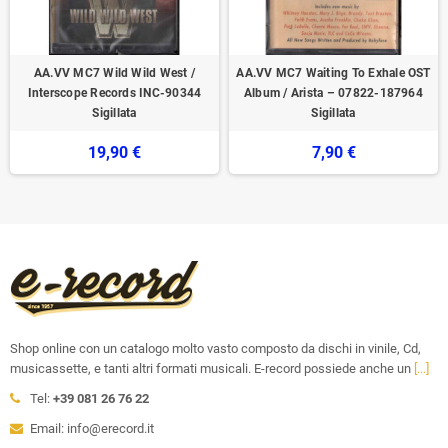
AA.VV MC7 Wild Wild West /
AA.VV MC7 Waiting To Exhale OST
Interscope Records ‎INC-90344
Album / Arista ‎– 07822-187964
Sigillata
Sigillata
19,90 €
7,90 €
Shop online con un catalogo molto vasto composto da dischi in vinile, Cd,
musicassette, e tanti altri formati musicali. E-record possiede anche un
[...]
Tel:
+39 081 26 76 22
Email: info@erecord.it