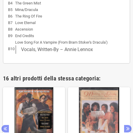
B4
The Green Mist
B5
Mina/Dracula
B6
The Ring Of Fire
B7
Love Eternal
B8
Ascension
B9
End Credits
Love Song For A Vampire (From Bram Stoker's Dracula')
B10
Vocals, Written-By – Annie Lennox
16 altri prodotti della stessa categoria: