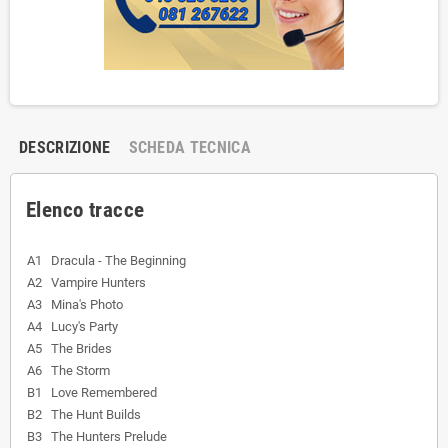
DESCRIZIONE
SCHEDA TECNICA
Elenco tracce
A1
Dracula - The Beginning
A2
Vampire Hunters
A3
Mina's Photo
A4
Lucy's Party
A5
The Brides
A6
The Storm
B1
Love Remembered
B2
The Hunt Builds
B3
The Hunters Prelude