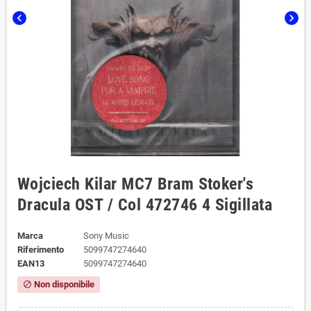
chevron_left
chevron_right
Wojciech Kilar ‎‎MC7 Bram Stoker's
Dracula OST / Col 472746 4 Sigillata
Marca
Sony Music
Riferimento
5099747274640
EAN13
5099747274640
Non disponibile
block