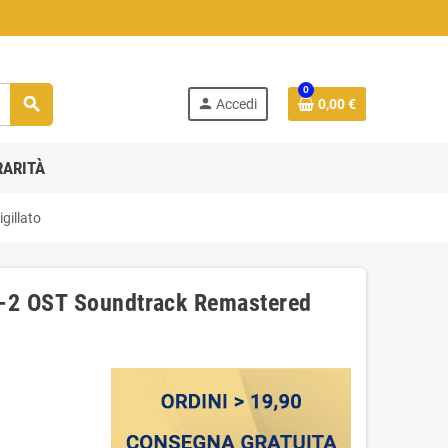
0
search
person
Accedi
0,00 €
RARITÀ
gillato
1-2 OST Soundtrack Remastered