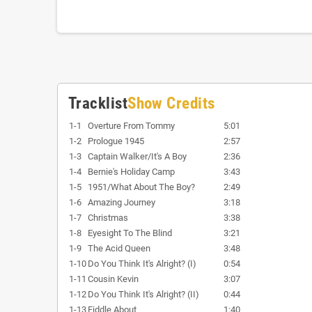
Tracklist
Show Credits
1-1
Overture From Tommy
5:01
1-2
Prologue 1945
2:57
1-3
Captain Walker/It's A Boy
2:36
1-4
Bernie's Holiday Camp
3:43
1-5
1951/What About The Boy?
2:49
1-6
Amazing Journey
3:18
1-7
Christmas
3:38
1-8
Eyesight To The Blind
3:21
1-9
The Acid Queen
3:48
1-10
Do You Think It's Alright? (I)
0:54
1-11
Cousin Kevin
3:07
1-12
Do You Think It's Alright? (II)
0:44
1-13
Fiddle About
1:40