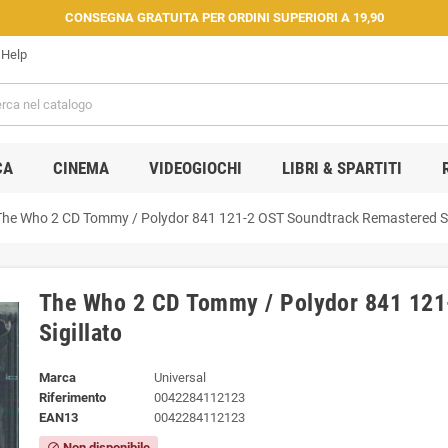
CONSEGNA GRATUITA PER ORDINI SUPERIORI A 19,90
Help
CA
CINEMA
VIDEOGIOCHI
LIBRI & SPARTITI
The Who 2 CD Tommy / Polydor ‎841 121-2 OST Soundtrack Remastered Si
The Who 2 CD Tommy / Polydor ‎841 12
Sigillato
Marca
Universal
Riferimento
0042284112123
EAN13
0042284112123
Non disponibile
block