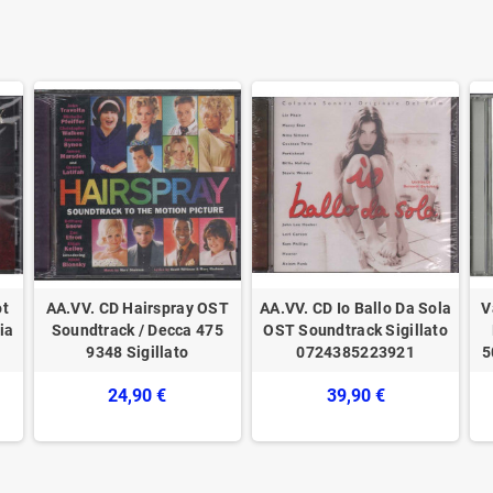
ot
AA.VV. CD Hairspray OST
AA.VV. ‎CD Io Ballo Da Sola
V
ia
Soundtrack / Decca ‎475
OST Soundtrack Sigillato
9348 Sigillato
0724385223921
5
24,90 €
39,90 €