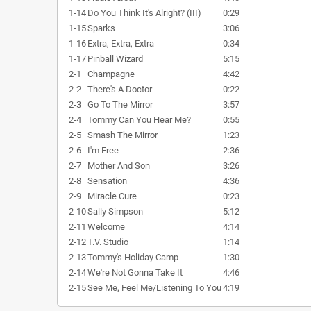
1-14
Do You Think It's Alright? (III)
0:29
1-15
Sparks
3:06
1-16
Extra, Extra, Extra
0:34
1-17
Pinball Wizard
5:15
2-1
Champagne
4:42
2-2
There's A Doctor
0:22
2-3
Go To The Mirror
3:57
2-4
Tommy Can You Hear Me?
0:55
2-5
Smash The Mirror
1:23
2-6
I'm Free
2:36
2-7
Mother And Son
3:26
2-8
Sensation
4:36
2-9
Miracle Cure
0:23
2-10
Sally Simpson
5:12
2-11
Welcome
4:14
2-12
T.V. Studio
1:14
2-13
Tommy's Holiday Camp
1:30
2-14
We're Not Gonna Take It
4:46
2-15
See Me, Feel Me/Listening To You
4:19