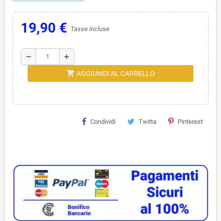
19,90 €
Tasse incluse
remove
add
shopping_cart
AGGIUNGI AL CARRELLO
Condividi
Twitta
Pinterest