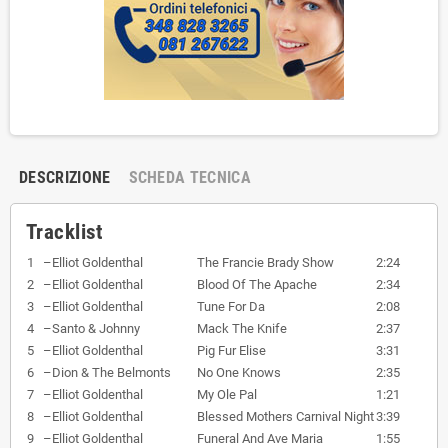
DESCRIZIONE
SCHEDA TECNICA
Tracklist
1
–
Elliot Goldenthal
The Francie Brady Show
2:24
2
–
Elliot Goldenthal
Blood Of The Apache
2:34
3
–
Elliot Goldenthal
Tune For Da
2:08
4
–
Santo & Johnny
Mack The Knife
2:37
5
–
Elliot Goldenthal
Pig Fur Elise
3:31
6
–
Dion & The Belmonts
No One Knows
2:35
7
–
Elliot Goldenthal
My Ole Pal
1:21
8
–
Elliot Goldenthal
Blessed Mothers Carnival Night
3:39
9
–
Elliot Goldenthal
Funeral And Ave Maria
1:55