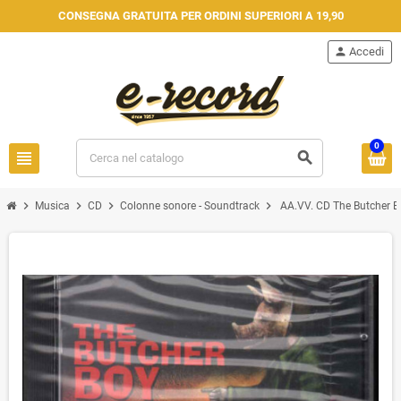
CONSEGNA GRATUITA PER ORDINI SUPERIORI A 19,90
person
Accedi
0
view_headline
search
chevron_right
chevron_right
chevron_right
chevron_right
Musica
CD
Colonne sonore - Soundtrack
AA.VV. CD The Butcher B