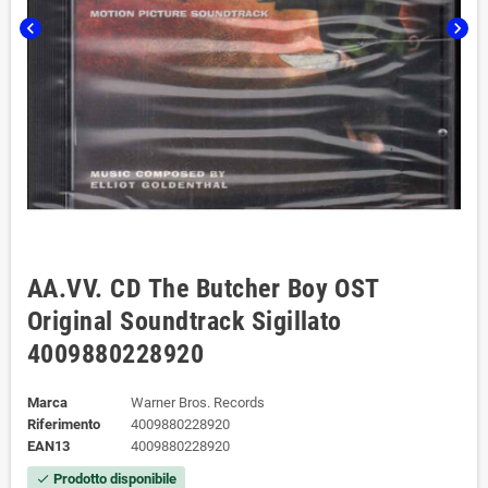
chevron_left
chevron_right
AA.VV. CD The Butcher Boy OST
Original Soundtrack Sigillato
4009880228920
Marca
Warner Bros. Records
Riferimento
4009880228920
EAN13
4009880228920
Prodotto disponibile
check