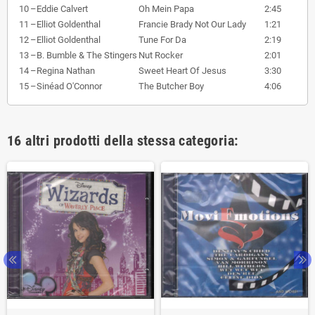
10
–
Eddie Calvert
Oh Mein Papa
2:45
11
–
Elliot Goldenthal
Francie Brady Not Our Lady
1:21
12
–
Elliot Goldenthal
Tune For Da
2:19
13
–
B. Bumble & The Stingers
Nut Rocker
2:01
14
–
Regina Nathan
Sweet Heart Of Jesus
3:30
15
–
Sinéad O'Connor
The Butcher Boy
4:06
16 altri prodotti della stessa categoria: