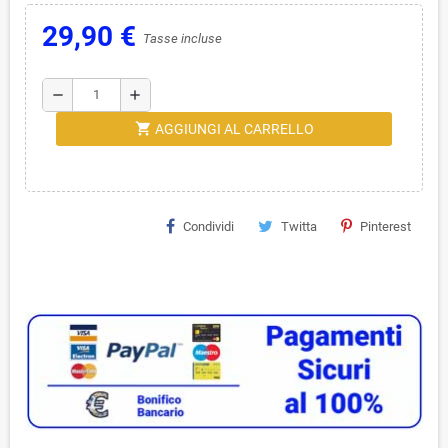
29,90 €
Tasse incluse
remove
add
shopping_cart
AGGIUNGI AL CARRELLO
Condividi
Twitta
Pinterest