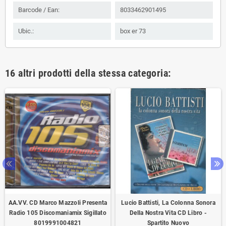
Barcode / Ean:
8033462901495
Ubic.:
box er 73
16 altri prodotti della stessa categoria:
AA.VV. CD Marco Mazzoli Presenta
Lucio Battisti, La Colonna Sonora
Radio 105 Discomaniamix Sigillato
Della Nostra Vita CD Libro -
8019991004821
Spartito Nuovo