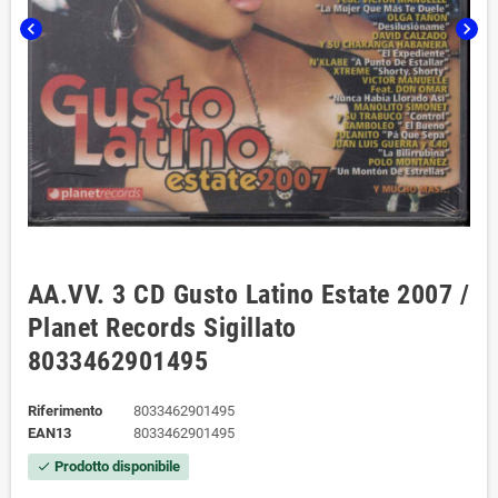
chevron_left
chevron_right
AA.VV. 3 CD Gusto Latino Estate 2007 /
Planet Records Sigillato
8033462901495
Riferimento
8033462901495
EAN13
8033462901495
Prodotto disponibile
check