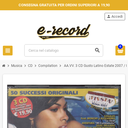
CONSEGNA GRATUITA PER ORDINI SUPERIORI A 19,90
person
Accedi
0
view_headline
search
chevron_right
chevron_right
chevron_right
chevron_right
Musica
CD
Compilation
AA.VV. 3 CD Gusto Latino Estate 2007 / 