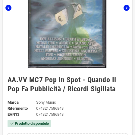
chevron_left
chevron_right
AA.VV ‎MC7 Pop In Spot - Quando Il
Pop Fa Pubblicità / Ricordi Sigillata
Marca
Sony Music
Riferimento
0743217586843
EAN13
0743217586843
Prodotto disponibile
check