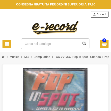
CONSEGNA GRATUITA PER ORDINI SUPERIORI A 19,90
person
Accedi
0
view_headline
search
chevron_right
chevron_right
chevron_right
chevron_right
Musica
MC
Compilation
AA.VV ‎MC7 Pop In Spot - Quando Il Pop Fa