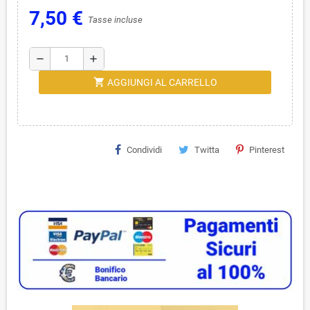
7,50 €
Tasse incluse
remove
add
shopping_cart
AGGIUNGI AL CARRELLO
Condividi
Twitta
Pinterest