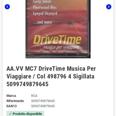
chevron_left
chevron_right
AA.VV MC7 DriveTime Musica Per
Viaggiare / Col 498796 4 Sigillata
5099749879645
Marca
RCA
Riferimento
5099749879645
EAN13
5099749879645
Prodotto disponibile
check