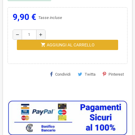
9,90 €
Tasse incluse
remove
add
shopping_cart
AGGIUNGI AL CARRELLO
Condividi
Twitta
Pinterest