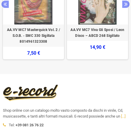
AA.VV MC7 Masterquick Vol. 2 /
AA.VV MC7 Viva Gli Sposi / Leon
S.O.B. - SMC 330 Sigillata
Disco ‎– ABCD 268 Sigillato
8014961323308
14,90 €
7,50 €
Shop online con un catalogo molto vasto composto da dischi in vinile, Cd,
musicassette, e tanti altri formati musicali. E-record possiede anche un
[...]
Tel:
+39 081 26 76 22