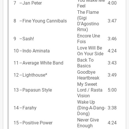
You Make Me
7
–
Jan Peter
4:00
Feel
The Flame
(Gigi
8
–
Fine Young Cannibals
3:47
D'Agostino
Rmx)
Encore Une
9
–
Sash!
3:46
Fois
Love Will Be
10
–
Indo Aminata
4:24
On Your Side
Back To
11
–
Average White Band
3:43
Basics
Goodbye
12
–
Lighthouse*
3:49
Heartbreak
My Sweet
13
–
Papasun Style
Lord / Rasta
5:00
Vision
Wake Up
14
–
Farahy
(Ding-A-Dang-
3:38
Dong)
Never Give
15
–
Positive Power
4:24
Enough