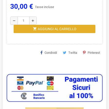
30,00 €
Tasse incluse
remove
add
shopping_cart
AGGIUNGI AL CARRELLO
Condividi
Twitta
Pinterest