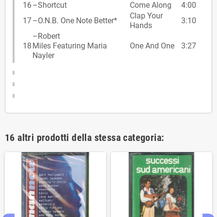
16
–
Shortcut
Come Along
4:00
Clap Your
17
–
O.N.B. One Note Better*
3:10
Hands
–
Robert
18
Miles Featuring Maria
One And One
3:27
Nayler
16 altri prodotti della stessa categoria: