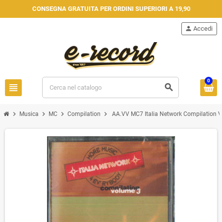
CONSEGNA GRATUITA PER ORDINI SUPERIORI A 19,90
person
Accedi
0
view_headline
search
chevron_right
chevron_right
chevron_right
chevron_right
Musica
MC
Compilation
AA.VV ‎MC7 Italia Network Compilation V