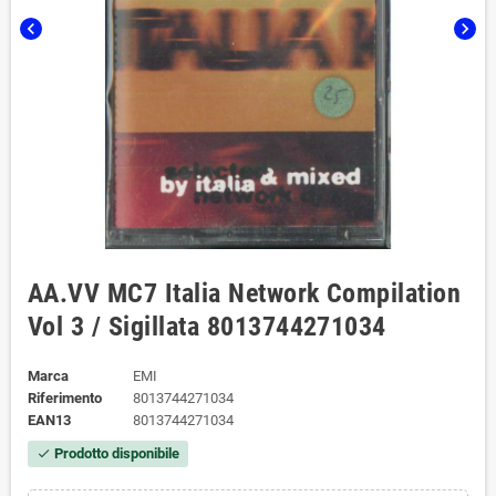
chevron_left
chevron_right
AA.VV ‎MC7 Italia Network Compilation
Vol 3 / Sigillata 8013744271034
Marca
EMI
Riferimento
8013744271034
EAN13
8013744271034
Prodotto disponibile
check