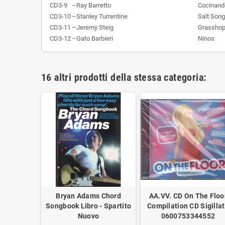
CD3-9
–
Ray Barretto
Cocinand
CD3-10
–
Stanley Turrentine
Salt Song
CD3-11
–
Jeremy Steig
Grasshop
CD3-12
–
Gato Barbieri
Ninos
16 altri prodotti della stessa categoria:
ou Can't
Bryan Adams Chord
AA.VV. CD On The Floo
Libro -
Songbook Libro - Spartito
Compilation CD Sigilla
uovo
Nuovo
0600753344552