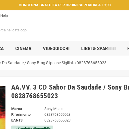
CONSEGNA GRATUITA PER ORDINI SUPERIORI A 19,90
Help
CA
CINEMA
VIDEOGIOCHI
LIBRI & SPARTITI
r Da Saudade / Sony Bmg Slipcase Sigillato 0828768655023
AA.VV. 3 CD Sabor Da Saudade / Sony Bm
0828768655023
Marca
Sony Music
Riferimento
0828768655023
EAN13
0828768655023
Prodotto disponibile
check