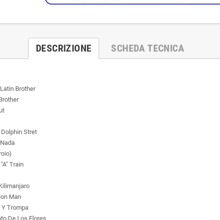
DESCRIZIONE
SCHEDA TECNICA
Latin Brother
Brother
ut
Dolphin Stret
 Nada
roio)
"A" Train
Kilimanjaro
lon Man
 Y Trompa
to De Los Flores