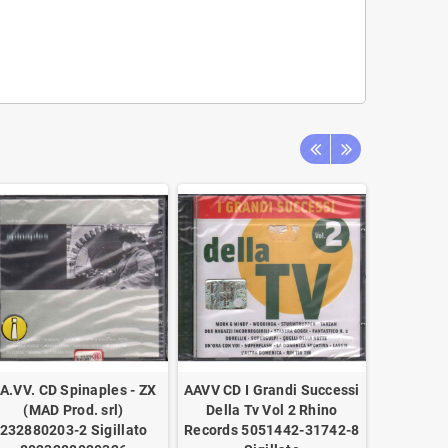
A.VV. CD Spinaples - ZX
AAVV CD I Grandi Successi
AA.VV. ‎2
(MAD Prod. srl)
Della Tv Vol 2 Rhino
/ Rhino R
232880203-2 Sigillato
Records 5051442-31742-8
008