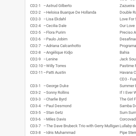
CD2-1
–
Astrud Gilberto
Zazueira
CD2-2
–
Heloisa Buarque De Hollanda
Double R
CD2-3
–
Lisa Ekdahl
Love For 
CD2-4
–
Cecilia Dale
Our Love 
CD2-5
–
Flora Purim
Preciso A
CD2-6
–
Paulo Jobim
Desafina
CD2-7
–
Adriana Calcanhotto
Program
CD2-8
–
Angélique Kidjo
Bahia
CD2-9
–
Lenine
Jack Soul
CD2-10
–
Willy Torres
Pastime 
CD2-11
–
Patti Austin
Havana C
CD3 - Fus
CD3-1
–
George Duke
Summer B
CD3-2
–
Sonny Rollins
If I Ever
CD3-3
–
Charlie Byrd
The Girl
CD3-4
–
Paul Desmond
Samba De
CD3-5
–
Stan Getz
Sum Su
CD3-6
–
Miles Davis
Corcovad
CD3-7
–
The Dave Brubeck Trio with Gerry Mulligan
Lullaby d
CD3-8
–
Idris Muhammad
Pipe Ste