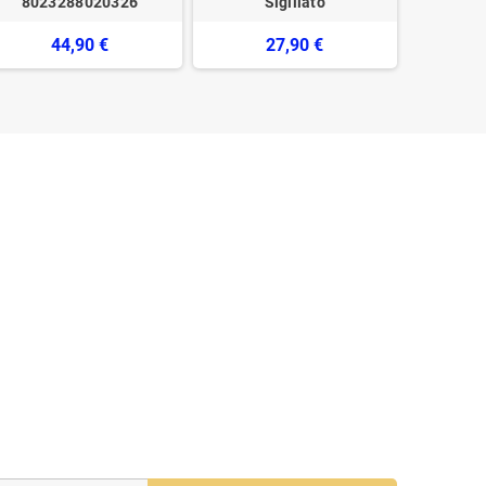
8023288020326
Sigillato
44,90 €
27,90 €