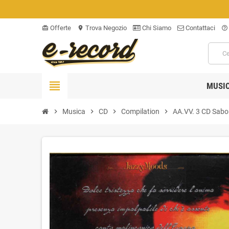
Offerte
Trova Negozio
Chi Siamo
Contattaci
card_giftcard
location_on
help_outline
view_headline
MUSI
chevron_right
Musica
chevron_right
CD
chevron_right
Compilation
chevron_right
AA.VV. 3 CD Sabo