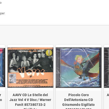
o
per
r
AAVV ‎CD Le Stelle del
Piccolo Coro
A
to
Jazz Vol 4 V Disc / Warner
Dell'Antoniano CD
Fonit 857380733-2
Giramondo Sigillato