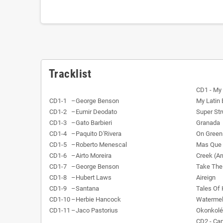
Tracklist
CD1 - My 
CD1-1
–
George Benson
My Latin 
CD1-2
–
Eumir Deodato
Super Str
CD1-3
–
Gato Barbieri
Granada
CD1-4
–
Paquito D'Rivera
On Green 
CD1-5
–
Roberto Menescal
Mas Que
CD1-6
–
Airto Moreira
Creek (Ar
CD1-7
–
George Benson
Take The 
CD1-8
–
Hubert Laws
Aireign
CD1-9
–
Santana
Tales Of 
CD1-10
–
Herbie Hancock
Waterme
CD1-11
–
Jaco Pastorius
Okonkolé
CD2 - Can