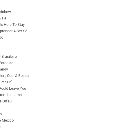
ainbow
Sale
Is Here To Stay
prender A Ser Sò
do
a
 Brasileiro
Paradise
andy
ion, Cool & Bossa
reezin'
 Would Leave You
 From Ipanema
 Orfeu
m
o
e Mexico
m