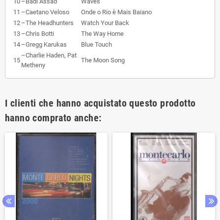
10
–
Badi Assad
Waves
11
–
Caetano Veloso
Onde o Rio è Mais Baiano
12
–
The Headhunters
Watch Your Back
13
–
Chris Botti
The Way Home
14
–
Gregg Karukas
Blue Touch
–
Charlie Haden, Pat
15
The Moon Song
Metheny
I clienti che hanno acquistato questo prodotto
hanno comprato anche: