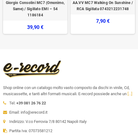
Giorgio Consolini MC7 (Omonimo,
AA.VV ‎MC7 Walking On Sunshine /
Same) / Sigillato EMI ‎– 54
RCA ‎Sigillata 0743212231748
1186184
7,90 €
39,90 €
Shop online con un catalogo molto vasto composto da dischi in vinile, Cd,
musicassette, e tanti altri formati musicali. E-record possiede anche un
[...]
Tel:
+39 081 26 76 22
Email: info@erecord.it
Indirizzo: V.co Ferrovia 7/8 80142 Napoli Italy
Partita Iva: 07073581212