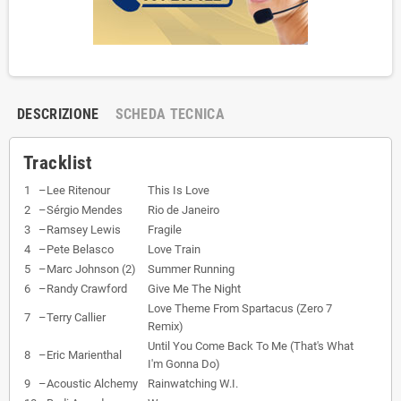
DESCRIZIONE
SCHEDA TECNICA
Tracklist
1
–
Lee Ritenour
This Is Love
2
–
Sérgio Mendes
Rio de Janeiro
3
–
Ramsey Lewis
Fragile
4
–
Pete Belasco
Love Train
5
–
Marc Johnson (2)
Summer Running
6
–
Randy Crawford
Give Me The Night
Love Theme From Spartacus (Zero 7
7
–
Terry Callier
Remix)
Until You Come Back To Me (That's What
8
–
Eric Marienthal
I'm Gonna Do)
9
–
Acoustic Alchemy
Rainwatching W.I.