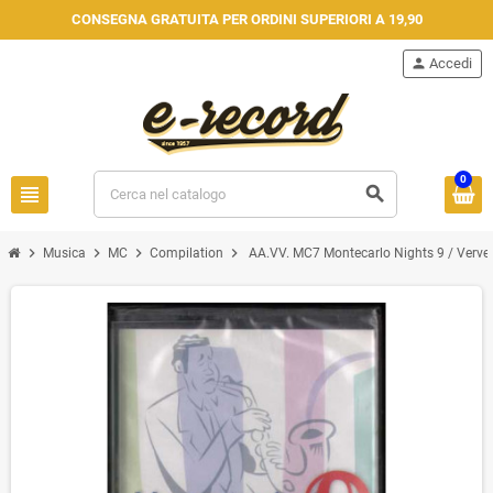
CONSEGNA GRATUITA PER ORDINI SUPERIORI A 19,90
person
Accedi
0
view_headline
search
chevron_right
chevron_right
chevron_right
chevron_right
Musica
MC
Compilation
AA.VV. MC7 Montecarlo Nights 9 / Verve