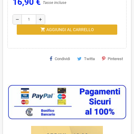
16,90 €
Tasse incluse
remove
add
shopping_cart
AGGIUNGI AL CARRELLO
Condividi
Twitta
Pinterest