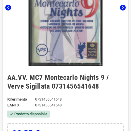
chevron_left
chevron_right
AA.VV. MC7 Montecarlo Nights 9 /
Verve Sigillata 0731456541648
Riferimento
0731456541648
EAN13
0731456541648
Prodotto disponibile
check