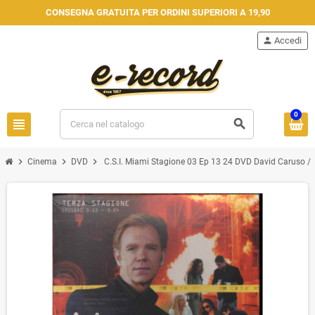
CONSEGNA GRATUITA PER ORDINI SUPERIORI A 19,90
person
Accedi
0
view_headline
search
chevron_right
chevron_right
chevron_right
Cinema
DVD
C.S.I. Miami Stagione 03 Ep 13 24 DVD David Caruso / E