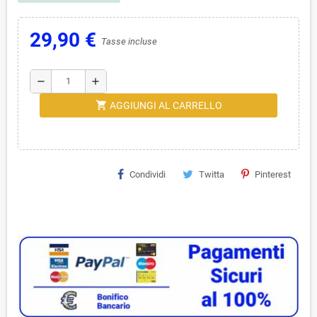
29,90 €
Tasse incluse
remove
add
shopping_cart
AGGIUNGI AL CARRELLO
Condividi
Twitta
Pinterest