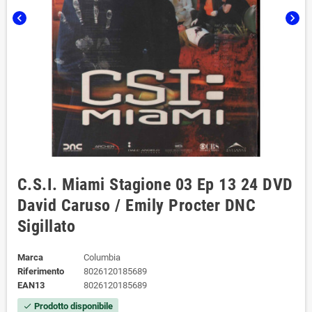
chevron_left
chevron_right
C.S.I. Miami Stagione 03 Ep 13 24 DVD
David Caruso / Emily Procter DNC
Sigillato
Marca
Columbia
Riferimento
8026120185689
EAN13
8026120185689
Prodotto disponibile
check