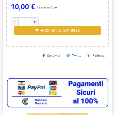
10,00 €
Tasse incluse
remove
add
shopping_cart
AGGIUNGI AL CARRELLO
Condividi
Twitta
Pinterest