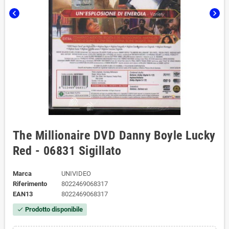
chevron_left
chevron_right
The Millionaire DVD Danny Boyle Lucky
Red - 06831 Sigillato
Marca
UNIVIDEO
Riferimento
8022469068317
EAN13
8022469068317
Prodotto disponibile
check