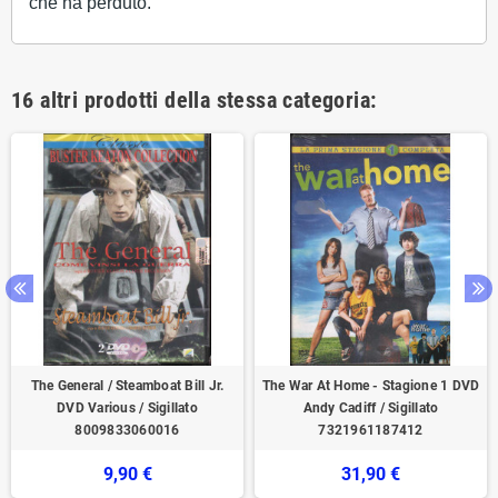
che ha perduto.
16 altri prodotti della stessa categoria:
The General / Steamboat Bill Jr.
The War At Home - Stagione 1 DVD
DVD Various / Sigillato
Andy Cadiff / Sigillato
8009833060016
7321961187412
9,90 €
31,90 €