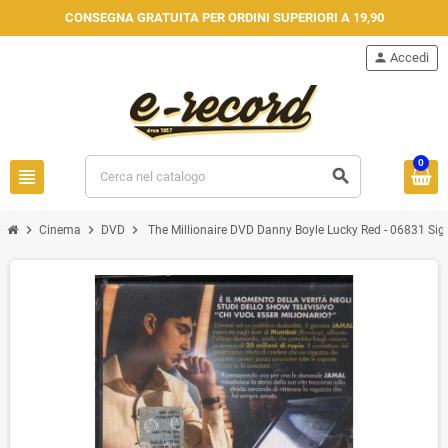
CONSEGNA GRATUITA PER ORDINI SUPERIORI A 19,90
person
Accedi
0
view_headline
search
chevron_right
chevron_right
chevron_right
Cinema
DVD
The Millionaire DVD Danny Boyle Lucky Red - 06831 Sigi