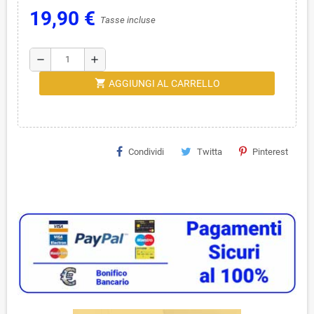
19,90 €
Tasse incluse
remove
add
shopping_cart
AGGIUNGI AL CARRELLO
Condividi
Twitta
Pinterest