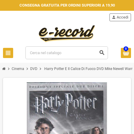
CONSEGNA GRATUITA PER ORDINI SUPERIORI A 19,90
person
Accedi
0
view_headline
search
chevron_right
chevron_right
chevron_right
Cinema
DVD
Harry Potter E Il Calice Di Fuoco DVD Mike Newell Warne