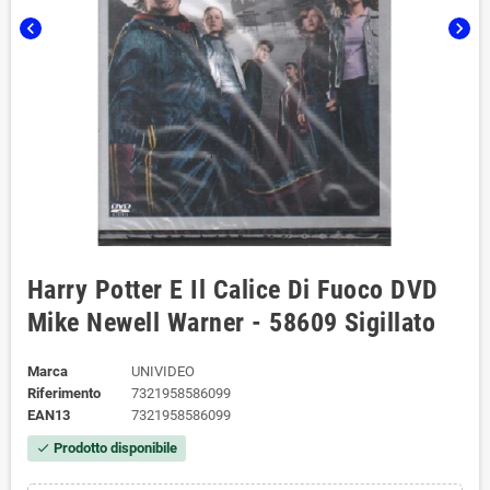
chevron_left
chevron_right
Harry Potter E Il Calice Di Fuoco DVD
Mike Newell Warner - 58609 Sigillato
Marca
UNIVIDEO
Riferimento
7321958586099
EAN13
7321958586099
Prodotto disponibile
check