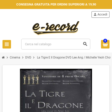
CONSEGNA GRATUITA PER ORDINI SUPERIORI A 19,90
person
Accedi
0
view_headline
search
chevron_right
chevron_right
chevron_right
Cinema
DVD
La Tigre E Il Dragone DVD Lee Ang / Michelle Yeoh Cho