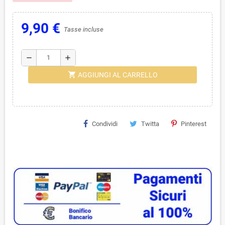
9,90 €
Tasse incluse
remove
add
shopping_cart
AGGIUNGI AL CARRELLO
Condividi
Twitta
Pinterest