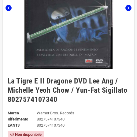
chevron_left
chevron_right
La Tigre E Il Dragone DVD Lee Ang /
Michelle Yeoh Chow / Yun-Fat Sigillato
8027574107340
Marca
Warner Bros. Records
Riferimento
8027574107340
EAN13
8027574107340
Non disponibile
block