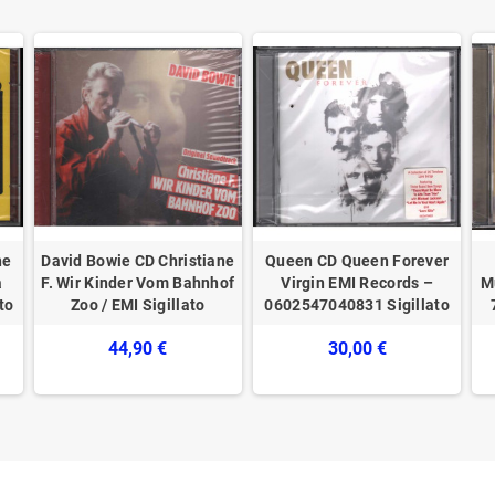
he
David Bowie CD Christiane
Queen CD Queen Forever
a
F. Wir Kinder Vom Bahnhof
Virgin EMI Records –
M
to
Zoo / EMI Sigillato
0602547040831 Sigillato
44,90 €
30,00 €