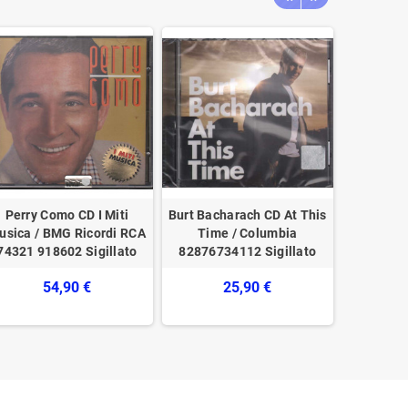
Perry Como CD I Miti
Burt Bacharach CD At This
Faze A
usica / BMG Ricordi RCA
Time / Columbia
Souls /
74321 918602 Sigillato
‎82876734112 Sigillato
LUNEC
54,90 €
25,90 €