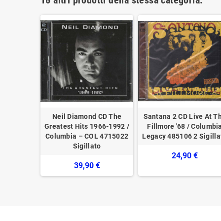
 Explorer:
Neil Diamond CD The
Santana 2 CD Live At T
ues / Sony
Greatest Hits 1966-1992 /
Fillmore '68 / Columbi
 Sigillato
Columbia – COL 4715022
Legacy ‎485106 2 Sigilla
Sigillato
€
24,90 €
39,90 €