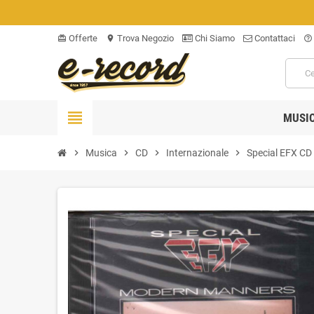
Offerte
Trova Negozio
Chi Siamo
Contattaci
card_giftcard
location_on
help_outline
view_headline
MUSI
chevron_right
Musica
chevron_right
CD
chevron_right
Internazionale
chevron_right
Special EFX CD