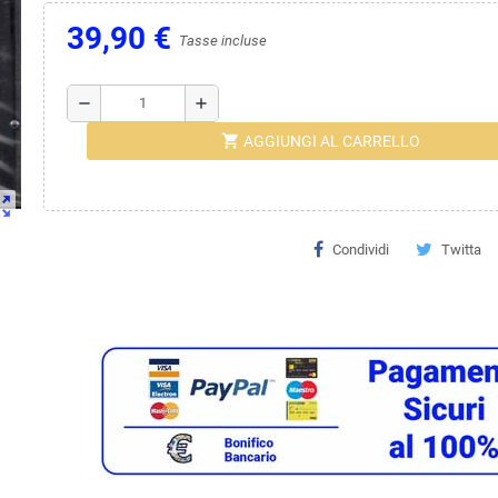
39,90 €
Tasse incluse
remove
add
shopping_cart
AGGIUNGI AL CARRELLO
ut_map
Condividi
Twitta