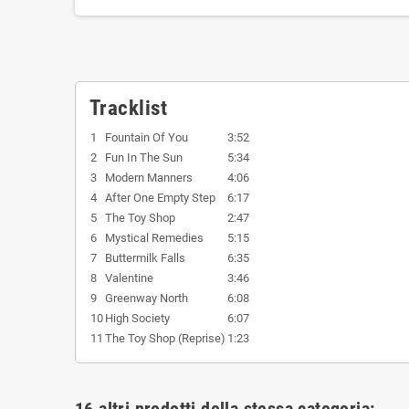
Tracklist
1
Fountain Of You
3:52
2
Fun In The Sun
5:34
3
Modern Manners
4:06
4
After One Empty Step
6:17
5
The Toy Shop
2:47
6
Mystical Remedies
5:15
7
Buttermilk Falls
6:35
8
Valentine
3:46
9
Greenway North
6:08
10
High Society
6:07
11
The Toy Shop (Reprise)
1:23
16 altri prodotti della stessa categoria: