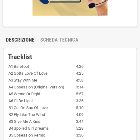
DESCRIZIONE
SCHEDA TECNICA
Tracklist
A1
Barefoot
4:36
A2
Gotta Love Of Love
4:25
A3
Stay With Me
4:58
A4
Obsession (Original Version)
3:14
A5
Wrong Or Right
5:57
A6
I'll Be Light
3:36
B1
Cul De Sac Of Love
5:10
B2
Fly Like The Wind
4:09
B3
Give Me A Kiss
3:44
B4
Spoiled Girl Dreams
5:28
B5
Obsession Remix
3:36