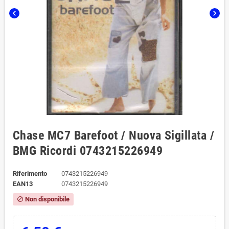
chevron_left
chevron_right
Chase MC7 Barefoot / Nuova ‎Sigillata /
BMG Ricordi 0743215226949
Riferimento
0743215226949
EAN13
0743215226949
Non disponibile
block