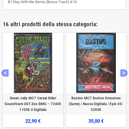
B7
Stay With Me Remix (Bonus Track)
4:10
16 altri prodotti della stessa categoria:
Green Jelly MC7 Cereal Killer
Boston MC7‎ Boston Omonimo
Soundtrack OST Zoo BMG ‎– 72445
(Same) / Nuova ‎Sigillata / Epic 40-
11038 4 Sigillata
32038
22,90 €
35,00 €