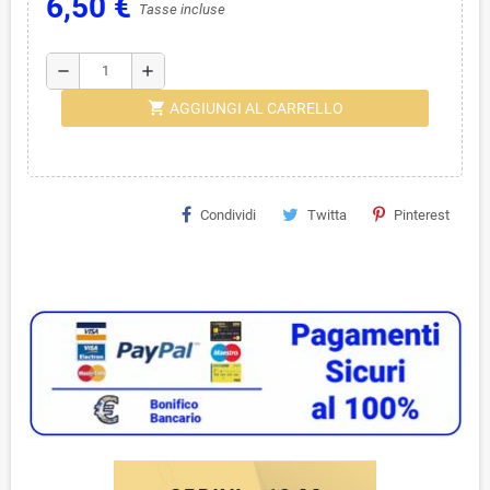
6,50 €
Tasse incluse
remove
add
shopping_cart
AGGIUNGI AL CARRELLO
Condividi
Twitta
Pinterest