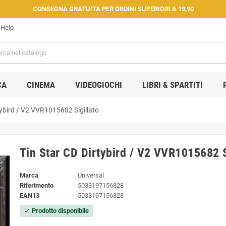
CONSEGNA GRATUITA PER ORDINI SUPERIORI A 19,90
Help
CA
CINEMA
VIDEOGIOCHI
LIBRI & SPARTITI
tybird / V2 ‎VVR1015682 Sigillato
Tin Star CD Dirtybird / V2 ‎VVR1015682 S
Marca
Universal
Riferimento
5033197156828
EAN13
5033197156828
Prodotto disponibile
check