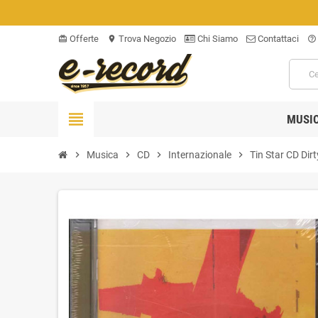
Offerte
Trova Negozio
Chi Siamo
Contattaci
card_giftcard
location_on
help_outline
view_headline
MUSI
chevron_right
Musica
chevron_right
CD
chevron_right
Internazionale
chevron_right
Tin Star CD Dir