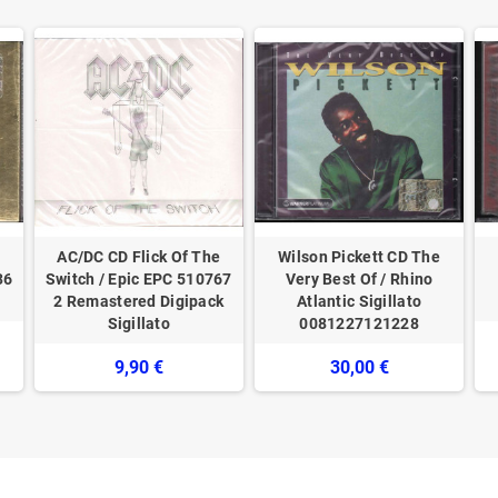
AC/DC CD Flick Of The
Wilson Pickett CD The
36
Switch / Epic EPC 510767
Very Best Of / Rhino
2 Remastered Digipack
Atlantic ‎Sigillato
Sigillato
0081227121228
9,90 €
30,00 €