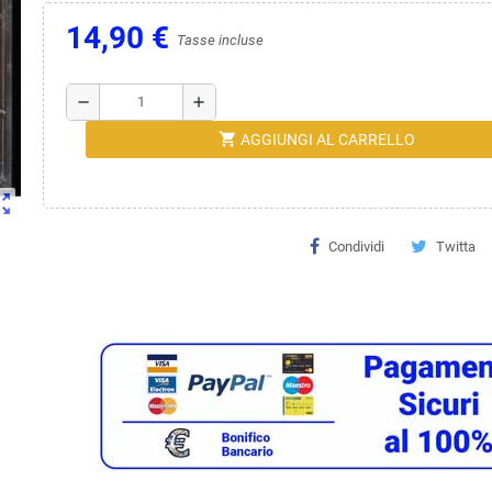
14,90 €
Tasse incluse
remove
add
shopping_cart
AGGIUNGI AL CARRELLO
ut_map
Condividi
Twitta