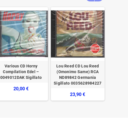
Various CD Horny
Lou Reed CD Lou Reed
AIR CD Ta
Compilation Edel –
(Omonimo Same) RCA
Sour
0049012DAK Sigillato
ND89842 Germania
072
Sigillato 0035628984227
20,00 €
23,90 €