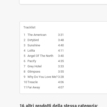
Tracklist
1
The American
3:31
2
Dirtybird
3:48
3
Sunshine
4:40
4
Lolita
4:11
5
Angel Of The North
3:40
6
Pacify
4:35
7
Grey Hotel
3:33
8
Glimpses
3:55
9
Why Do You Love Me?
3:28
10
Treacle
4:06
11
Far Away
4:07
16 altri prodotti della stessa categoria: