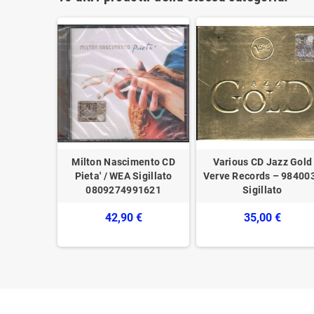
l, Bach,
Milton Nascimento CD
Various CD Jazz Gold
sy/Sonata
Pieta' / WEA Sigillato
Verve Records – 98400
/ 4173722
0809274991621
Sigillato
42,90 €
35,00 €
€