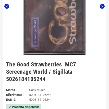
chevron_left
chevron_right
The Good Strawberries ‎ ‎‎‎MC7
Screenage World / ‎Sigillata
5026184105244
Marca
Sony Music
Riferimento
5026184105244
EAN13
5026184105244
Prodotto disponibile
check