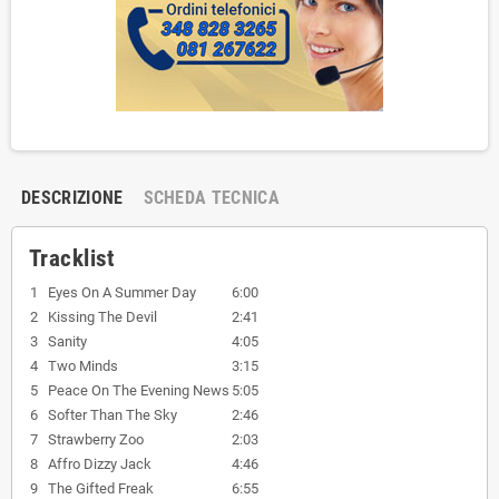
DESCRIZIONE
SCHEDA TECNICA
Tracklist
1
Eyes On A Summer Day
6:00
2
Kissing The Devil
2:41
3
Sanity
4:05
4
Two Minds
3:15
5
Peace On The Evening News
5:05
6
Softer Than The Sky
2:46
7
Strawberry Zoo
2:03
8
Affro Dizzy Jack
4:46
9
The Gifted Freak
6:55