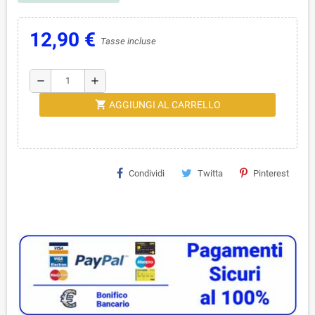
12,90 €
Tasse incluse
remove
add
shopping_cart
AGGIUNGI AL CARRELLO
Condividi
Twitta
Pinterest