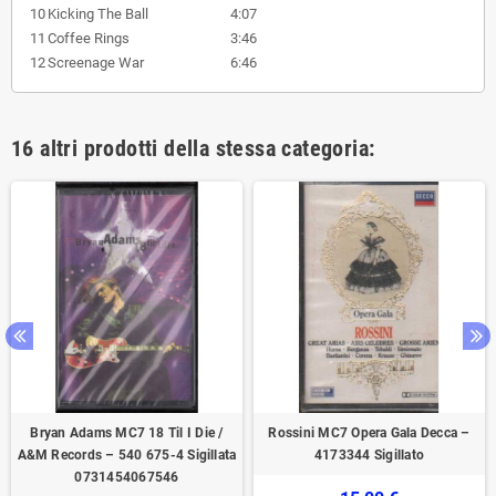
10
Kicking The Ball
4:07
11
Coffee Rings
3:46
12
Screenage War
6:46
16 altri prodotti della stessa categoria:
Bryan Adams ‎MC7 18 Til I Die ‎/
Rossini MC7 Opera Gala Decca –
A&M Records ‎– 540 675-4 Sigillata
4173344 Sigillato
0731454067546