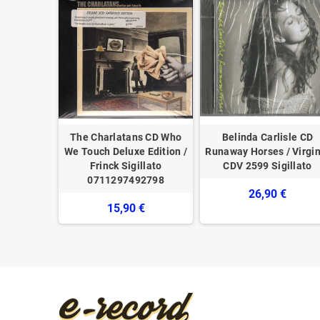
: Macbeth
The Charlatans CD Who
Belinda Carlisle CD
 Francesco
We Touch Deluxe Edition /
Runaway Horses / Virgin
 Nuovo
Frinck Sigillato
CDV 2599 Sigillato
0711297492798
€
26,90 €
15,90 €