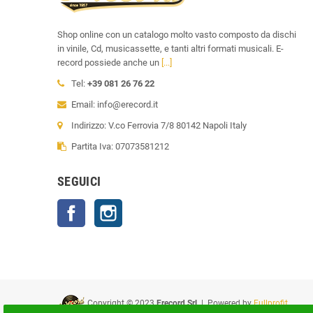
Shop online con un catalogo molto vasto composto da dischi
in vinile, Cd, musicassette, e tanti altri formati musicali. E-
record possiede anche un
[...]
Tel:
+39 081 26 76 22
Email: info@erecord.it
Indirizzo: V.co Ferrovia 7/8 80142 Napoli Italy
Partita Iva: 07073581212
SEGUICI
Facebook
Instagram
Copyright © 2023
Erecord Srl
| Powered by
Fullprofit