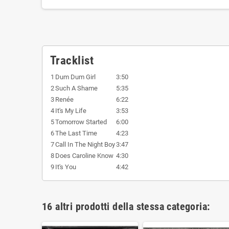
Tracklist
1
Dum Dum Girl
3:50
2
Such A Shame
5:35
3
Renée
6:22
4
It's My Life
3:53
5
Tomorrow Started
6:00
6
The Last Time
4:23
7
Call In The Night Boy
3:47
8
Does Caroline Know
4:30
9
It's You
4:42
16 altri prodotti della stessa categoria: