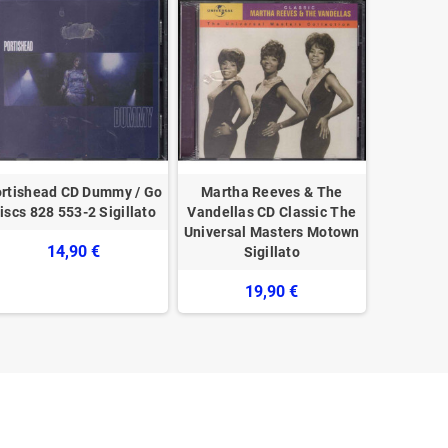
rtishead CD Dummy / Go
Martha Reeves & The
Various
iscs ‎828 553-2 Sigillato
Vandellas CD Classic The
Music Vol
Universal Masters Motown
GSTP70
14,90 €
Sigillato
19,90 €