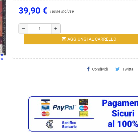
39,90 €
Tasse incluse
remove
add
shopping_cart
AGGIUNGI AL CARRELLO
ut_map
Condividi
Twitta