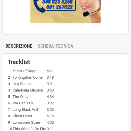
DESCRIZIONE
SCHEDA TECNICA
Tracklist
1
Tears Of Rage
5:21
2
To Kingdom Come
3:19
3
In A Station
3:31
4
Caledonia Mission
3:53
5
The Weight
4:34
6
We Can Talk
3:02
7
Long Black Veil
3:02
8
Chest Fever
5:15
9
Lonesome Suzie
4:02
10
This Wheel's On Fire
3:11