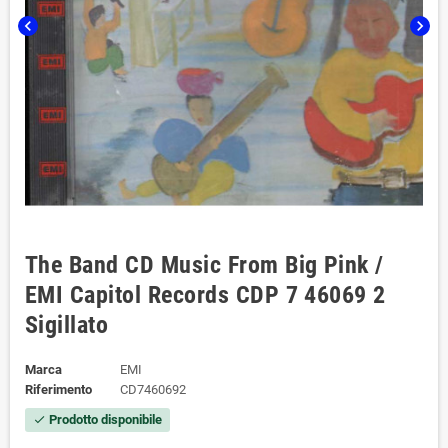
chevron_left
chevron_right
The Band CD Music From Big Pink /
EMI Capitol Records CDP 7 46069 2
Sigillato
Marca
EMI
Riferimento
CD7460692
Prodotto disponibile
check