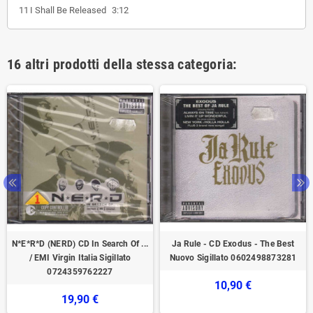
11
I Shall Be Released
3:12
16 altri prodotti della stessa categoria:
N*E*R*D (NERD) CD In Search Of ...
Ja Rule - CD Exodus - The Best
/ EMI Virgin ‎Italia Sigillato
Nuovo Sigillato 0602498873281
0724359762227
10,90 €
19,90 €