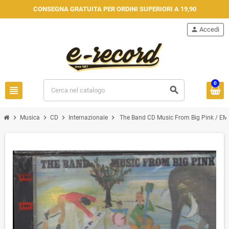
CONSEGNA GRATUITA PER ORDINI SUPERIORI A 19,90
person
Accedi
0
view_headline
search
chevron_right
chevron_right
chevron_right
chevron_right
Musica
CD
Internazionale
The Band CD Music From Big Pink / EMI