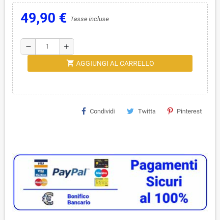
49,90 €
Tasse incluse
remove
add
shopping_cart
AGGIUNGI AL CARRELLO
Condividi
Twitta
Pinterest