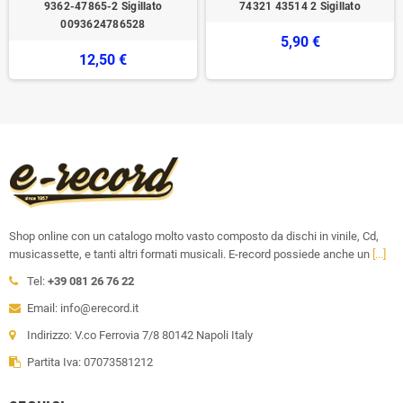
9362-47865-2 Sigillato
74321 43514 2‎ Sigillato
0093624786528
5,90 €
12,50 €
Shop online con un catalogo molto vasto composto da dischi in vinile, Cd,
musicassette, e tanti altri formati musicali. E-record possiede anche un
[...]
Tel:
+39 081 26 76 22
Email: info@erecord.it
Indirizzo: V.co Ferrovia 7/8 80142 Napoli Italy
Partita Iva: 07073581212