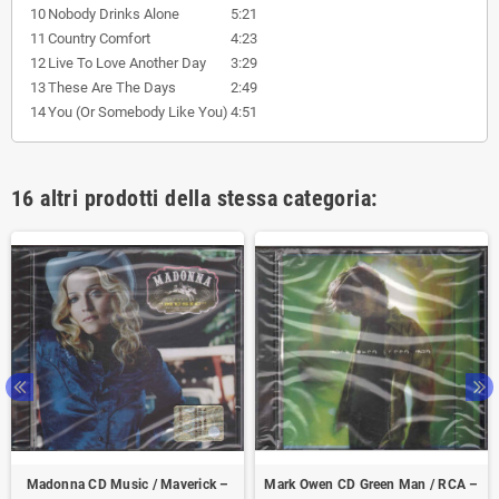
10
Nobody Drinks Alone
5:21
11
Country Comfort
4:23
12
Live To Love Another Day
3:29
13
These Are The Days
2:49
14
You (Or Somebody Like You)
4:51
16 altri prodotti della stessa categoria:
Madonna CD Music / Maverick ‎–
Mark Owen CD Green Man / RCA ‎–