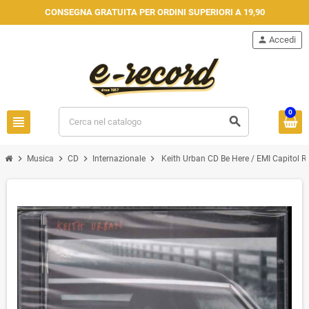
CONSEGNA GRATUITA PER ORDINI SUPERIORI A 19,90
person
Accedi
0
view_headline
search
chevron_right
chevron_right
chevron_right
chevron_right
Musica
CD
Internazionale
Keith Urban CD Be Here / EMI Capitol 