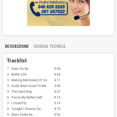
DESCRIZIONE
SCHEDA TECNICA
Tracklist
1
Days Go By
3:44
2
Better Life
4:43
3
Making Memories Of Us
4:11
4
God's Been Good To Me
3:38
5
The Hard Way
4:37
6
You're My Better Half
4:12
7
I Could Fly
5:19
8
Tonight I Wanna Cry
4:19
9
She's Gotta Be
4:52