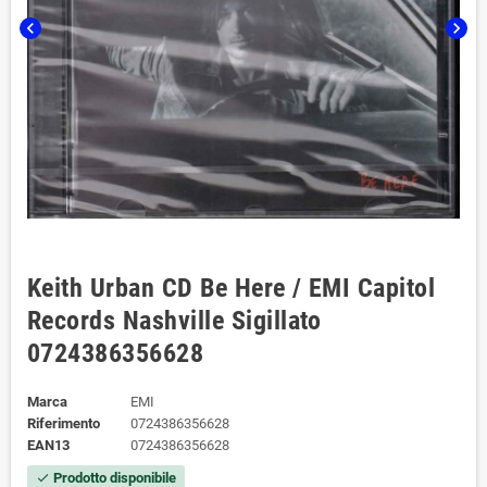
chevron_left
chevron_right
Keith Urban CD Be Here / EMI Capitol
Records Nashville Sigillato
0724386356628
Marca
EMI
Riferimento
0724386356628
EAN13
0724386356628
Prodotto disponibile
check