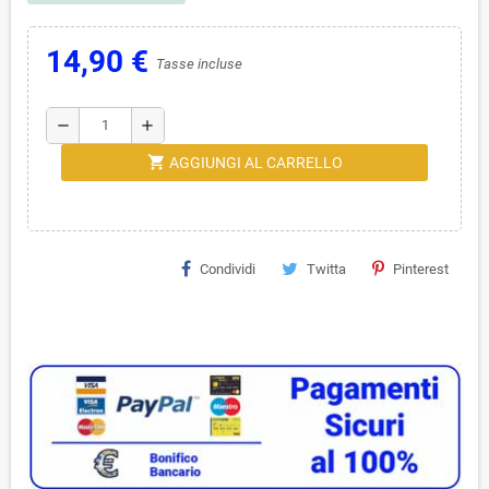
14,90 €
Tasse incluse
remove
add
shopping_cart
AGGIUNGI AL CARRELLO
Condividi
Twitta
Pinterest