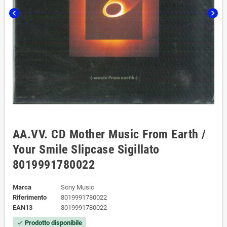
chevron_left
chevron_right
AA.VV. CD Mother Music From Earth /
Your Smile ‎Slipcase Sigillato
8019991780022
Marca
Sony Music
Riferimento
8019991780022
EAN13
8019991780022
Prodotto disponibile
check