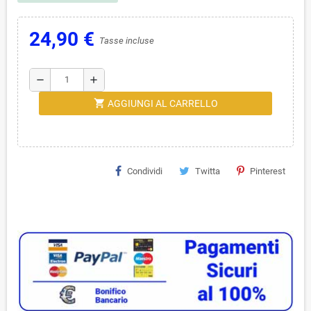
24,90 €
Tasse incluse
remove
add
shopping_cart
AGGIUNGI AL CARRELLO
Condividi
Twitta
Pinterest