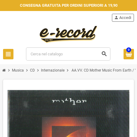
CONSEGNA GRATUITA PER ORDINI SUPERIORI A 19,90
person
Accedi
0
view_headline
search
chevron_right
chevron_right
chevron_right
chevron_right
Musica
CD
Internazionale
AA.VV. CD Mother Music From Earth / Y