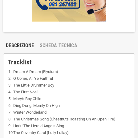
DESCRIZIONE
SCHEDA TECNICA
Tracklist
1
Dream A Dream (Elysium)
2
O Come, All Ye Faithful
3
The Little Drummer Boy
4
The First Noel
5
Mary's Boy Child
6
Ding Dong! Merrily On High
7
Winter Wonderland
8
The Christmas Song (Chestnuts Roasting On An Open Fire)
9
Hark! The Herald Angels Sing
10
The Coventry Carol (Lully Lullay)