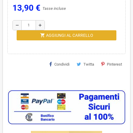
13,90 €
Tasse incluse
remove
add
shopping_cart
AGGIUNGI AL CARRELLO
Condividi
Twitta
Pinterest