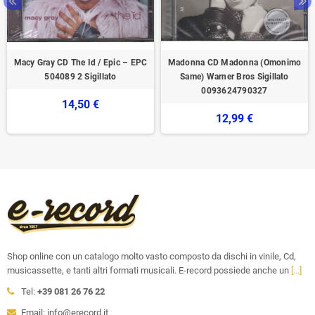
Macy Gray CD The Id / Epic ‎– EPC
Madonna CD Madonna (Omonimo
504089 2 Sigillato
Same) Warner Bros Sigillato
0093624790327
14,50 €
12,99 €
Shop online con un catalogo molto vasto composto da dischi in vinile, Cd,
musicassette, e tanti altri formati musicali. E-record possiede anche un
[...]
Tel:
+39 081 26 76 22
Email: info@erecord.it