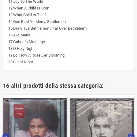
11
Joy To The World
12
When A Child Is Born
13
What Child Is This?
14
God Rest Ye Merry, Gentlemen
15
Draw Tua Bethlehem / Far Over Bethlehem
16
Ave Maria
17
Gabriel's Message
18
O Holy Night
19
Lo! How A Rose E'er Blooming
20
Silent Night
16 altri prodotti della stessa categoria: