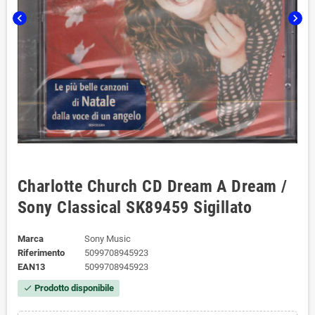
chevron_left
chevron_right
Charlotte Church ‎CD Dream A Dream /
Sony Classical ‎SK89459 Sigillato
Marca
Sony Music
Riferimento
5099708945923
EAN13
5099708945923
Prodotto disponibile
check