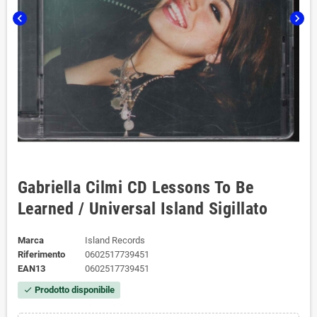
chevron_left
chevron_right
Gabriella Cilmi ‎CD Lessons To Be
Learned / Universal Island Sigillato
Marca
Island Records
Riferimento
0602517739451
EAN13
0602517739451
Prodotto disponibile
check