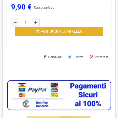
9,90 €
Tasse incluse
remove
add
shopping_cart
AGGIUNGI AL CARRELLO
Condividi
Twitta
Pinterest