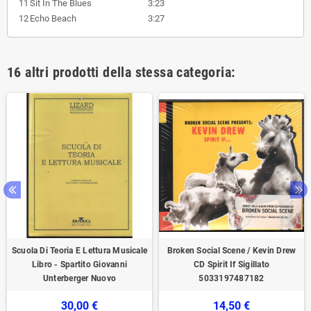
11
Sit In The Blues
3:23
12
Echo Beach
3:27
16 altri prodotti della stessa categoria:
Scuola Di Teoria E Lettura Musicale
Broken Social Scene / Kevin Drew
Libro - Spartito Giovanni
CD Spirit If Sigillato
Unterberger Nuovo
5033197487182
30,00 €
14,50 €