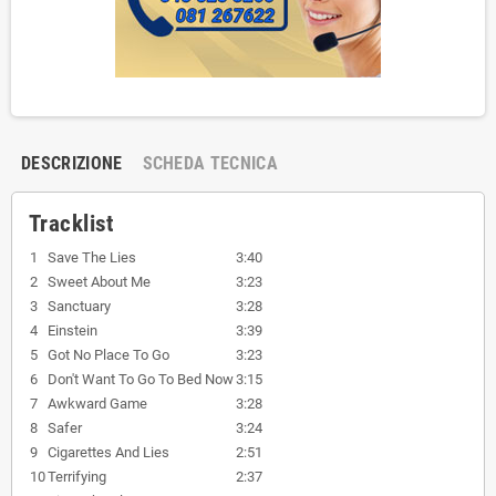
DESCRIZIONE
SCHEDA TECNICA
Tracklist
1
Save The Lies
3:40
2
Sweet About Me
3:23
3
Sanctuary
3:28
4
Einstein
3:39
5
Got No Place To Go
3:23
6
Don't Want To Go To Bed Now
3:15
7
Awkward Game
3:28
8
Safer
3:24
9
Cigarettes And Lies
2:51
10
Terrifying
2:37