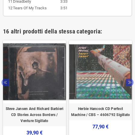
11
Dreadbelly
3:33
12
Tears Of My Tracks
3:51
16 altri prodotti della stessa categoria:
Steve Jansen And Richard Barbieri
Herbie Hancock CD Perfect
CD Stories Across Borders /
Machine / CBS – 4606792 Sigillato
Venture Sigillato
77,90 €
39,90 €