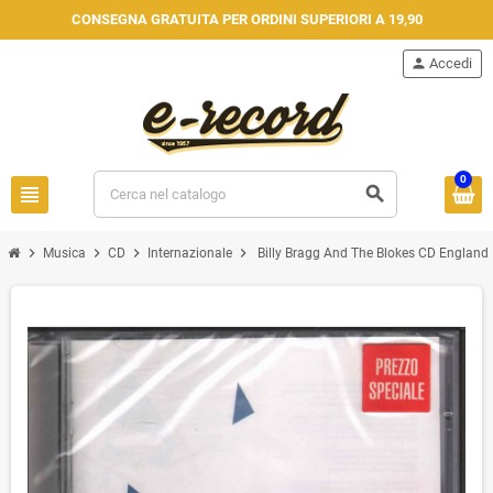
CONSEGNA GRATUITA PER ORDINI SUPERIORI A 19,90
person
Accedi
0
view_headline
search
chevron_right
chevron_right
chevron_right
chevron_right
Musica
CD
Internazionale
Billy Bragg And The Blokes ‎CD England H