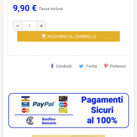
9,90 €
Tasse incluse
remove
add
shopping_cart
AGGIUNGI AL CARRELLO
Condividi
Twitta
Pinterest