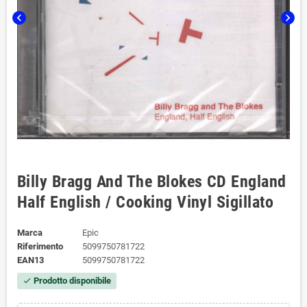
chevron_left
chevron_right
Billy Bragg And The Blokes ‎CD England
Half English / Cooking Vinyl ‎Sigillato
Marca
Epic
Riferimento
5099750781722
EAN13
5099750781722
Prodotto disponibile
check