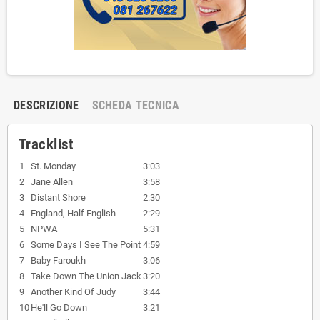
DESCRIZIONE
SCHEDA TECNICA
Tracklist
1
St. Monday
3:03
2
Jane Allen
3:58
3
Distant Shore
2:30
4
England, Half English
2:29
5
NPWA
5:31
6
Some Days I See The Point
4:59
7
Baby Faroukh
3:06
8
Take Down The Union Jack
3:20
9
Another Kind Of Judy
3:44
10
He'll Go Down
3:21