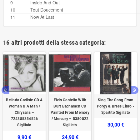
9
Inside And Out
10
Tout Doucement
11
Now At Last
16 altri prodotti della stessa categoria:
Belinda Carlisle CD A
Elvis Costello With
Sing The Song From
Woman & A Man /
Burt Bacharach CD
Porgy & Bress Libro -
Chrysalis –
Painted From Memory
Spartito Sigillato
724385354526
/ Mercury – 5380022
30,00 €
Sigillato
Sigillato
9,90 €
24,90 €