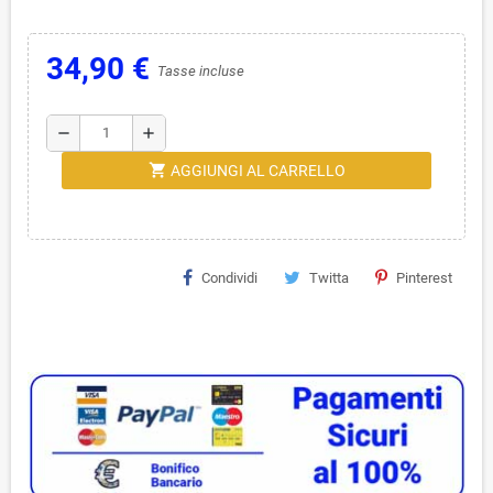
34,90 €
Tasse incluse
remove
add
shopping_cart
AGGIUNGI AL CARRELLO
Condividi
Twitta
Pinterest