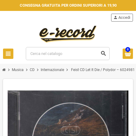
CONSEGNA GRATUITA PER ORDINI SUPERIORI A 19,90
person
Accedi
0
view_headline
search
chevron_right
chevron_right
chevron_right
chevron_right
Musica
CD
Internazionale
Feist ‎CD Let It Die / Polydor ‎– 6024981