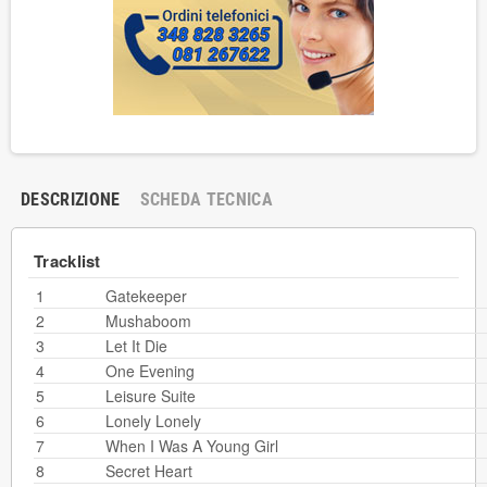
DESCRIZIONE
SCHEDA TECNICA
Tracklist
1
Gatekeeper
2
Mushaboom
3
Let It Die
4
One Evening
5
Leisure Suite
6
Lonely Lonely
7
When I Was A Young Girl
8
Secret Heart