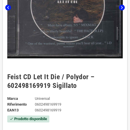
chevron_left
chevron_right
Feist ‎CD Let It Die / Polydor ‎–
602498169919 Sigillato
Marca
Universal
Riferimento
0602498169919
EAN13
0602498169919
Prodotto disponibile
check