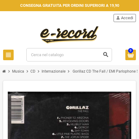
CONSEGNA GRATUITA PER ORDINI SUPERIORI A 19,90
person
Accedi
0
view_headline
search
chevron_right
chevron_right
chevron_right
chevron_right
Musica
CD
Internazionale
Gorillaz CD The Fall / EMI Parlophone