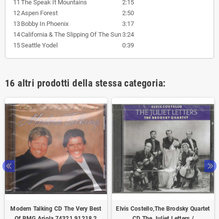
11
The Speak It Mountains
2:15
12
Aspen Forest
2:50
13
Bobby In Phoenix
3:17
14
California & The Slipping Of The Sun
3:24
15
Seattle Yodel
0:39
16 altri prodotti della stessa categoria:
Modern Talking CD The Very Best
Elvis Costello,The Brodsky Quartet
Of BMG Ariola 74321 91218 2
CD The Juliet Letters /