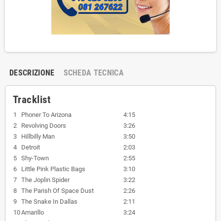
DESCRIZIONE
SCHEDA TECNICA
Tracklist
1
Phoner To Arizona
4:15
2
Revolving Doors
3:26
3
Hillbilly Man
3:50
4
Detroit
2:03
5
Shy-Town
2:55
6
Little Pink Plastic Bags
3:10
7
The Joplin Spider
3:22
8
The Parish Of Space Dust
2:26
9
The Snake In Dallas
2:11
10
Amarillo
3:24