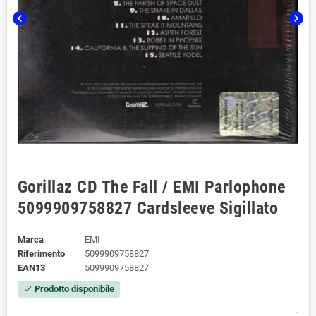
chevron_left
chevron_right
Gorillaz CD The Fall / EMI Parlophone
5099909758827 Cardsleeve Sigillato
Marca
EMI
Riferimento
5099909758827
EAN13
5099909758827
Prodotto disponibile
check