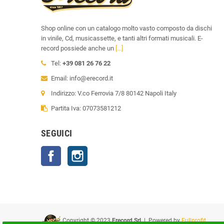
Shop online con un catalogo molto vasto composto da dischi
in vinile, Cd, musicassette, e tanti altri formati musicali. E-
record possiede anche un
[...]
Tel:
+39 081 26 76 22
Email: info@erecord.it
Indirizzo: V.co Ferrovia 7/8 80142 Napoli Italy
Partita Iva: 07073581212
SEGUICI
Facebook
Instagram
Copyright © 2023
Erecord Srl
| Powered by
Fullprofit