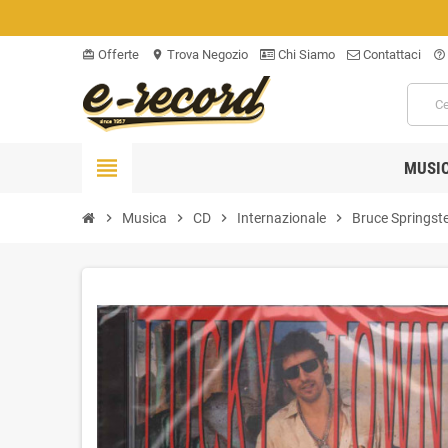
Offerte
Trova Negozio
Chi Siamo
Contattaci
card_giftcard
location_on
help_outline
view_headline
MUSI
chevron_right
Musica
chevron_right
CD
chevron_right
Internazionale
chevron_right
Bruce Springst