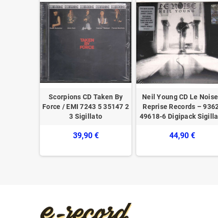
 Unplugged
Scorpions CD Taken By
Neil Young CD Le Noise
ords –
Force / EMI ‎7243 5 35147 2
Reprise Records ‎– 936
gillato
3 Sigillato
49618-6 ‎Digipack Sigill
€
39,90 €
44,90 €