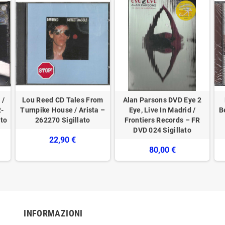
 /
Lou Reed CD Tales From
Alan Parsons DVD Eye 2
2-
Turnpike House / Arista –
Eye, Live In Madrid /
B
ato
262270 Sigillato
Frontiers Records – FR
DVD 024 Sigillato
22,90 €
80,00 €
INFORMAZIONI