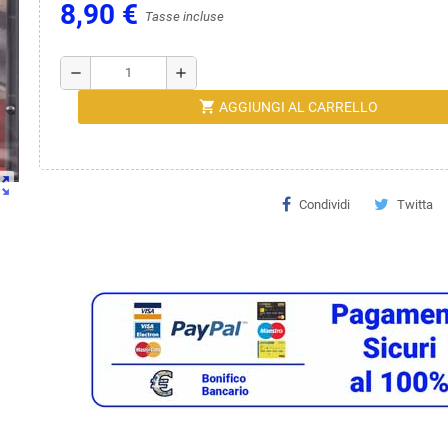
8,90 €
Tasse incluse
remove
add
shopping_cart
AGGIUNGI AL CARRELLO
ut_map
Condividi
Twitta