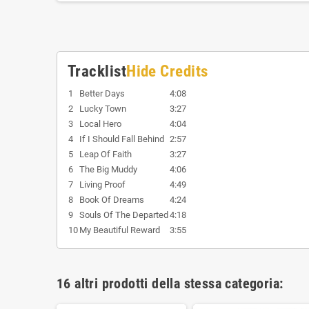
Tracklist
Hide Credits
1
Better Days
4:08
2
Lucky Town
3:27
3
Local Hero
4:04
4
If I Should Fall Behind
2:57
5
Leap Of Faith
3:27
6
The Big Muddy
4:06
7
Living Proof
4:49
8
Book Of Dreams
4:24
9
Souls Of The Departed
4:18
10
My Beautiful Reward
3:55
16 altri prodotti della stessa categoria: