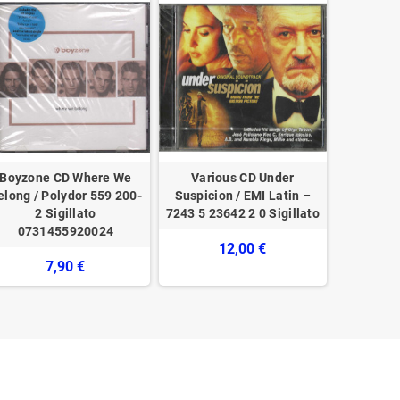
Boyzone CD Where We
Various CD Under
Alanis M
elong / Polydor ‎559 200-
Suspicion / EMI Latin –
Called C
2 Sigillato
7243 5 23642 2 0 Sigillato
9362-485
0731455920024
12,00 €
7,90 €