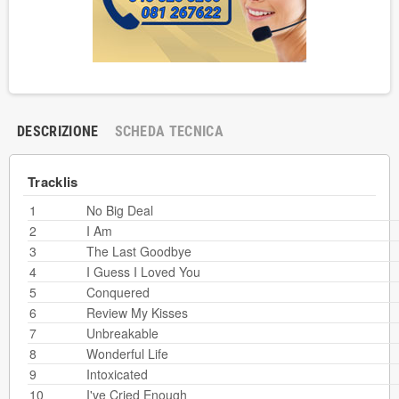
DESCRIZIONE
SCHEDA TECNICA
Tracklis
1
No Big Deal
2
I Am
3
The Last Goodbye
4
I Guess I Loved You
5
Conquered
6
Review My Kisses
7
Unbreakable
8
Wonderful Life
9
Intoxicated
10
I've Cried Enough