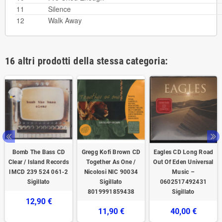
11
Silence
12
Walk Away
16 altri prodotti della stessa categoria:
Bomb The Bass CD
Gregg Kofi Brown CD
Eagles CD Long Road
Clear / Island Records
Together As One /
Out Of Eden Universal
IMCD 239 524 061-2
Nicolosi NIC 90034
Music –
Sigillato
Sigillato
0602517492431
8019991859438
Sigillato
12,90 €
11,90 €
40,00 €