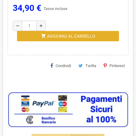
34,90 €
Tasse incluse
remove
add
shopping_cart
AGGIUNGI AL CARRELLO
Condividi
Twitta
Pinterest