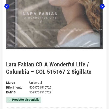
chevron_left
chevron_right
Lara Fabian CD A Wonderful Life /
Columbia ‎– COL 515167 2 Sigillato
Marca
Universal
Riferimento
5099751516729
EAN13
5099751516729
Prodotto disponibile
check