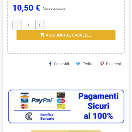
10,50 €
Tasse incluse
remove
add
shopping_cart
AGGIUNGI AL CARRELLO
Condividi
Twitta
Pinterest