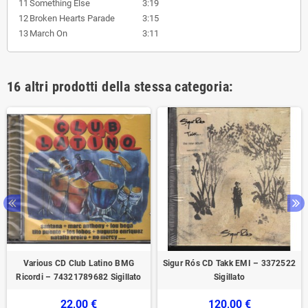
11
Something Else
3:19
12
Broken Hearts Parade
3:15
13
March On
3:11
16 altri prodotti della stessa categoria:
Various CD Club Latino BMG
Sigur Rós CD Takk EMI – 3372522
Ricordi – 74321789682 Sigillato
Sigillato
22,00 €
120,00 €