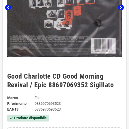
chevron_left
chevron_right
Good Charlotte CD Good Morning
Revival / Epic ‎‎‎88697069352 Sigillato
Marca
Epic
Riferimento
0886970693523
EAN13
0886970693523
Prodotto disponibile
check