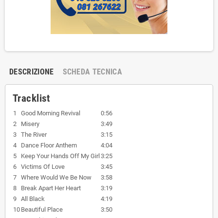
DESCRIZIONE
SCHEDA TECNICA
Tracklist
1
Good Morning Revival
0:56
2
Misery
3:49
3
The River
3:15
4
Dance Floor Anthem
4:04
5
Keep Your Hands Off My Girl
3:25
6
Victims Of Love
3:45
7
Where Would We Be Now
3:58
8
Break Apart Her Heart
3:19
9
All Black
4:19
10
Beautiful Place
3:50