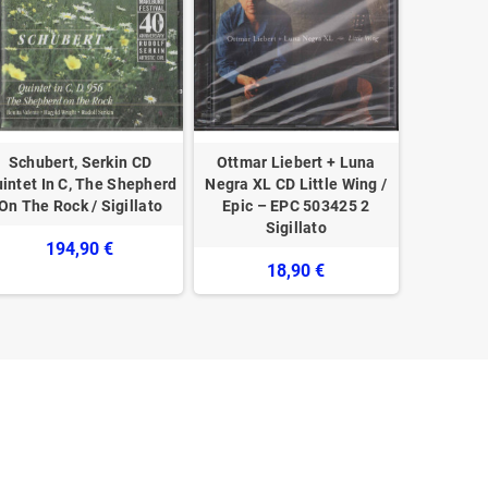
Schubert, Serkin CD
Ottmar Liebert + Luna
Joe Jack
intet In C, The Shepherd
Negra XL CD Little Wing /
Day / 
On The Rock / Sigillato
Epic ‎– EPC 503425 2
Sigillato
194,90 €
18,90 €