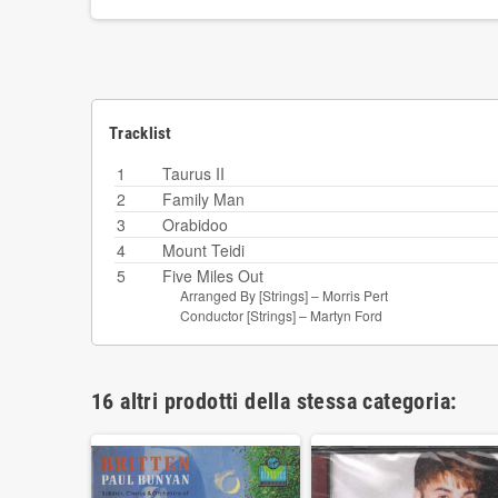
Tracklist
1
Taurus II
2
Family Man
3
Orabidoo
4
Mount Teidi
5
Five Miles Out
Arranged By [Strings] –
Morris Pert
Conductor [Strings] –
Martyn Ford
16 altri prodotti della stessa categoria: