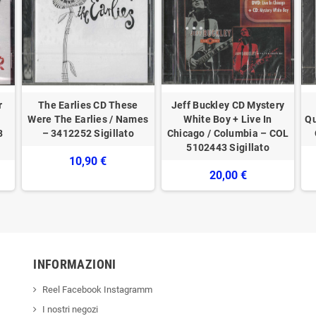
r
The Earlies CD These
Jeff Buckley CD Mystery
Were The Earlies / Names
White Boy + Live In
Qu
3
– 3412252 Sigillato
Chicago / Columbia – COL
5102443 Sigillato
10,90 €
20,00 €
INFORMAZIONI
Reel Facebook Instagramm
I nostri negozi