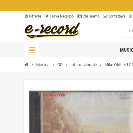
Offerte
Trova Negozio
Chi Siamo
Contattaci
card_giftcard
location_on
help_outline
view_headline
MUSI
chevron_right
Musica
chevron_right
CD
chevron_right
Internazionale
chevron_right
Mike Oldfield CD