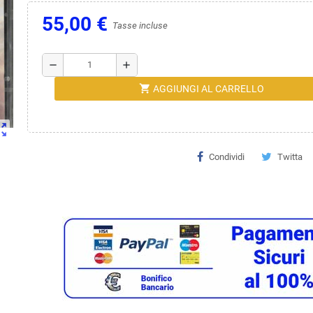
55,00 €
Tasse incluse
remove
add
shopping_cart
AGGIUNGI AL CARRELLO
ut_map
Condividi
Twitta