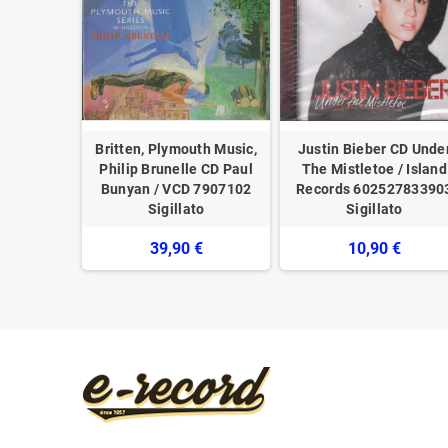
z Quartet
Britten, Plymouth Music,
Justin Bieber CD Unde
estige -
Philip Brunelle CD Paul
The Mistletoe / Island
illato
Bunyan / VCD 7907102
Records ‎60252783390
0026
Sigillato
Sigillato
€
39,90 €
10,90 €