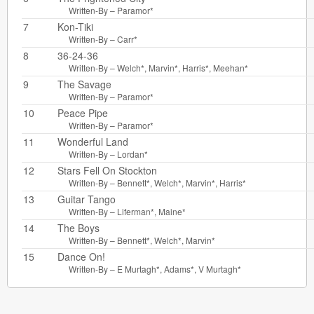
Written-By –
Paramor*
7
Kon-Tiki
Written-By –
Carr*
8
36-24-36
Written-By –
Welch*
,
Marvin*
,
Harris*
,
Meehan*
9
The Savage
Written-By –
Paramor*
10
Peace Pipe
Written-By –
Paramor*
11
Wonderful Land
Written-By –
Lordan*
12
Stars Fell On Stockton
Written-By –
Bennett*
,
Welch*
,
Marvin*
,
Harris*
13
Guitar Tango
Written-By –
Liferman*
,
Maine*
14
The Boys
Written-By –
Bennett*
,
Welch*
,
Marvin*
15
Dance On!
Written-By –
E Murtagh*
,
Adams*
,
V Murtagh*