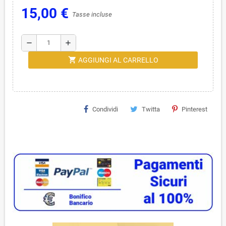
15,00 €
Tasse incluse
remove
add
shopping_cart
AGGIUNGI AL CARRELLO
Condividi
Twitta
Pinterest