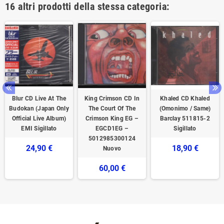
16 altri prodotti della stessa categoria:
Blur ‎CD Live At The
King Crimson CD In
Khaled CD Khaled
Budokan (Japan Only
The Court Of The
(Omonimo / Same)
Official Live Album)
Crimson King EG –
Barclay 511815-2
EMI Sigillato
EGCD1EG –
Sigillato
5012985300124
24,90 €
18,90 €
Nuovo
60,00 €