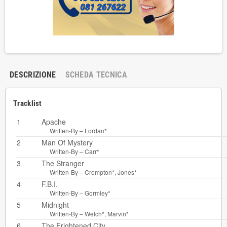
DESCRIZIONE
SCHEDA TECNICA
Tracklist
1
Apache
Written-By –
Lordan*
2
Man Of Mystery
Written-By –
Carr*
3
The Stranger
Written-By –
Crompton*
,
Jones*
4
F.B.I.
Written-By –
Gormley*
5
Midnight
Written-By –
Welch*
,
Marvin*
6
The Frightened City