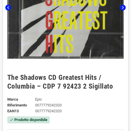
chevron_left
chevron_right
The Shadows CD Greatest Hits /
Columbia – CDP 7 92423 2 Sigillato
Marca
Epic
Riferimento
0077779242320
EAN13
0077779242320
Prodotto disponibile
check