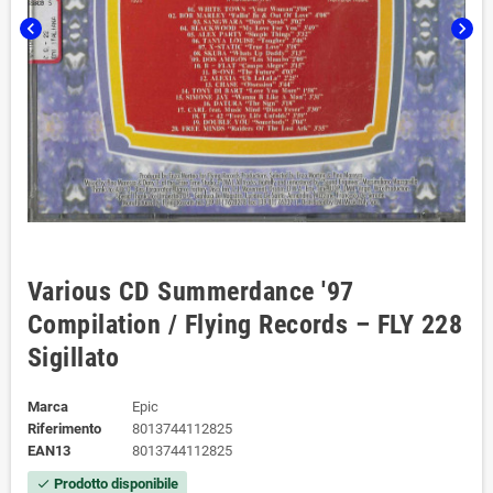
chevron_left
chevron_right
Various CD Summerdance '97
Compilation / Flying Records – FLY 228
Sigillato
Marca
Epic
Riferimento
8013744112825
EAN13
8013744112825
Prodotto disponibile
check