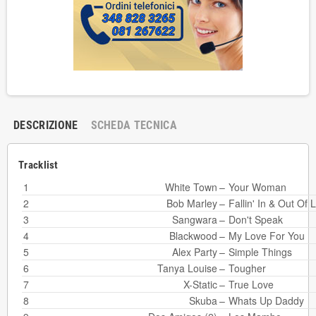
DESCRIZIONE
SCHEDA TECNICA
Tracklist
1
White Town
–
Your Woman
2
Bob Marley
–
Fallin' In & Out Of 
3
Sangwara
–
Don't Speak
4
Blackwood
–
My Love For You
5
Alex Party
–
Simple Things
6
Tanya Louise
–
Tougher
7
X-Static
–
True Love
8
Skuba
–
Whats Up Daddy