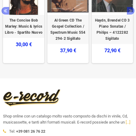
The Concise Bob
Al Green CD The
Haydn, Brendel CD 3
Marley: Music & lyrics
Gospel Collection /
Piano Sonatas /
Libro - Spartito Nuovo
Spectrum Music 554
Philips – 4122282
294-2 Sigillato
Sigillato
30,00 €
37,90 €
72,90 €
Shop online con un catalogo molto vasto composto da dischi in vinile, Cd,
musicassette, e tanti altri formati musicali. E-record possiede anche un
[...]
Tel:
+39 081 26 76 22