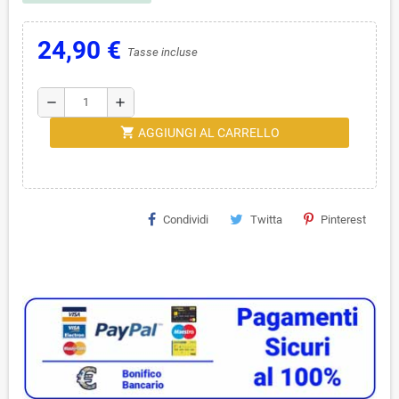
24,90 €
Tasse incluse
remove
add
shopping_cart
AGGIUNGI AL CARRELLO
Condividi
Twitta
Pinterest