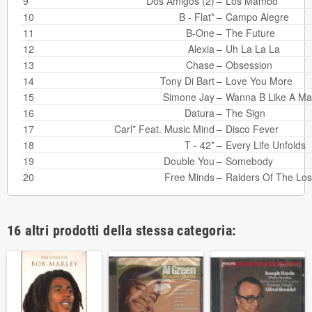
9
Dos Amigos (2)
–
Los Mambo
10
B - Flat*
–
Campo Alegre
11
B-One
–
The Future
12
Alexia
–
Uh La La La
13
Chase
–
Obsession
14
Tony Di Bart
–
Love You More
15
Simone Jay
–
Wanna B Like A M
16
Datura
–
The Sign
17
Carl*
Feat.
Music Mind
–
Disco Fever
18
T - 42*
–
Every Life Unfolds
19
Double You
–
Somebody
20
Free Minds
–
Raiders Of The Los
16 altri prodotti della stessa categoria: