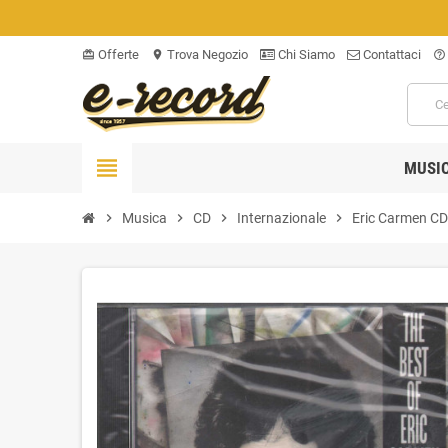
Offerte
Trova Negozio
Chi Siamo
Contattaci
card_giftcard
location_on
help_outline
view_headline
MUSI
chevron_right
Musica
chevron_right
CD
chevron_right
Internazionale
chevron_right
Eric Carmen CD 