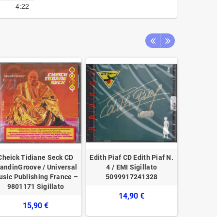
4:22
Cheick Tidiane Seck CD
Edith Piaf CD Edith Piaf N.
Jami
andinGroove / Universal
4 / EMI Sigillato
Omonimo,
sic Publishing France –
5099917241328
– 75678
9801171 Sigillato
14,90 €
15,90 €