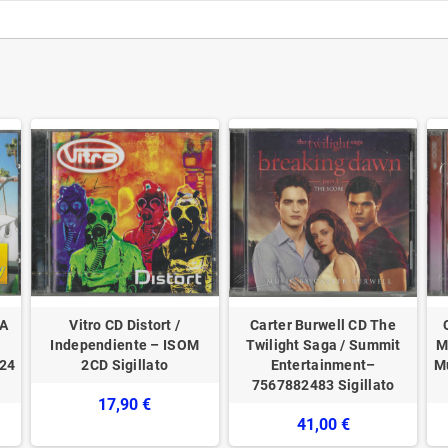
 A
Vitro CD Distort /
Carter Burwell CD The
Independiente – ISOM
Twilight Saga / Summit
M
24
2CD Sigillato
Entertainment–
Mu
7567882483 Sigillato
17,90 €
41,00 €