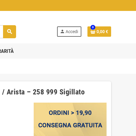
0
search
person
Accedi
0,00 €
RARITÀ
/ Arista – 258 999 Sigillato