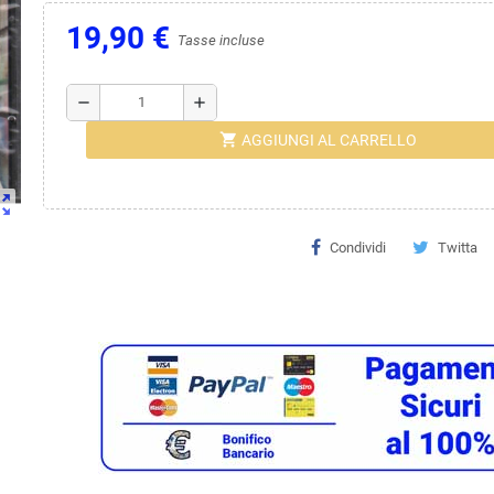
19,90 €
Tasse incluse
remove
add
shopping_cart
AGGIUNGI AL CARRELLO
ut_map
Condividi
Twitta