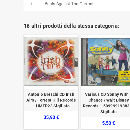
11
Boats Against The Current
16 altri prodotti della stessa categoria:
 / Mother
Antonio Breschi CD Irish
Various CD Sonny With
illato
Airs / Forrest Hill Records
Chance / Walt Disney
2321
– HMEP23 Sigillato
Records – 50999919883
Sigillato
€
35,90 €
5,50 €