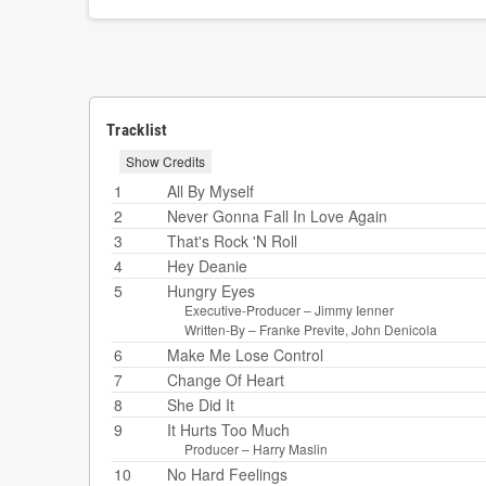
Tracklist
Show Credits
1
All By Myself
2
Never Gonna Fall In Love Again
3
That's Rock 'N Roll
4
Hey Deanie
5
Hungry Eyes
Executive-Producer –
Jimmy Ienner
Written-By –
Franke Previte
,
John Denicola
6
Make Me Lose Control
7
Change Of Heart
8
She Did It
9
It Hurts Too Much
Producer –
Harry Maslin
10
No Hard Feelings