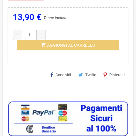
13,90 €
Tasse incluse
remove
add
shopping_cart
AGGIUNGI AL CARRELLO
Condividi
Twitta
Pinterest