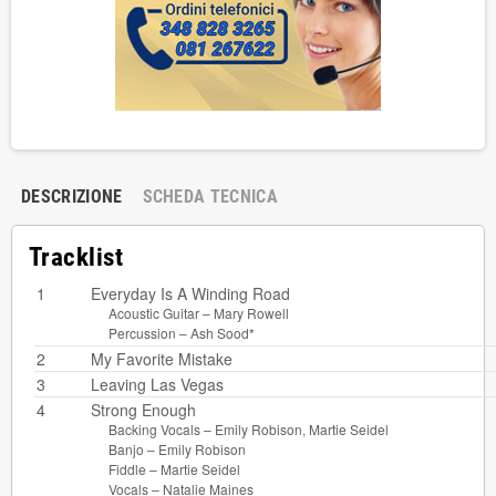
DESCRIZIONE
SCHEDA TECNICA
Tracklist
1
Everyday Is A Winding Road
Acoustic Guitar –
Mary Rowell
Percussion –
Ash Sood*
2
My Favorite Mistake
3
Leaving Las Vegas
4
Strong Enough
Backing Vocals –
Emily Robison
,
Martie Seidel
Banjo –
Emily Robison
Fiddle –
Martie Seidel
Vocals –
Natalie Maines