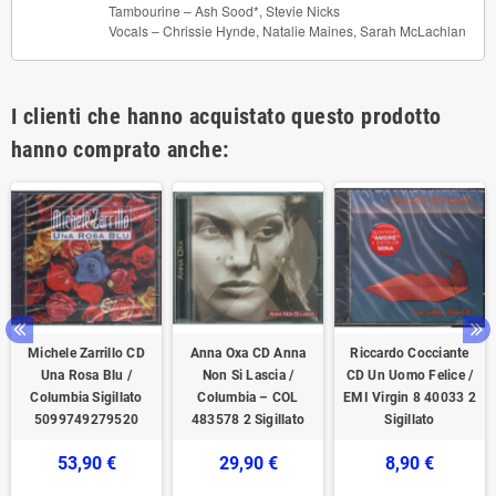
Tambourine –
Ash Sood*
,
Stevie Nicks
Vocals –
Chrissie Hynde
,
Natalie Maines
,
Sarah McLachlan
I clienti che hanno acquistato questo prodotto
hanno comprato anche:
Michele Zarrillo CD
Anna Oxa CD Anna
Riccardo Cocciante
Una Rosa Blu /
Non Si Lascia /
CD Un Uomo Felice /
Columbia ‎Sigillato
Columbia – COL
EMI Virgin 8 40033 2
5099749279520
483578 2 Sigillato
Sigillato
53,90 €
29,90 €
8,90 €