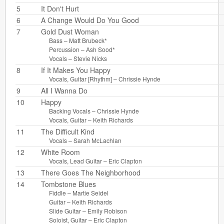
5
It Don't Hurt
6
A Change Would Do You Good
7
Gold Dust Woman
Bass –
Matt Brubeck*
Percussion –
Ash Sood*
Vocals –
Stevie Nicks
8
If It Makes You Happy
Vocals, Guitar [Rhythm] –
Chrissie Hynde
9
All I Wanna Do
10
Happy
Backing Vocals –
Chrissie Hynde
Vocals, Guitar –
Keith Richards
11
The Difficult Kind
Vocals –
Sarah McLachlan
12
White Room
Vocals, Lead Guitar –
Eric Clapton
13
There Goes The Neighborhood
14
Tombstone Blues
Fiddle –
Martie Seidel
Guitar –
Keith Richards
Slide Guitar –
Emily Robison
Soloist, Guitar –
Eric Clapton