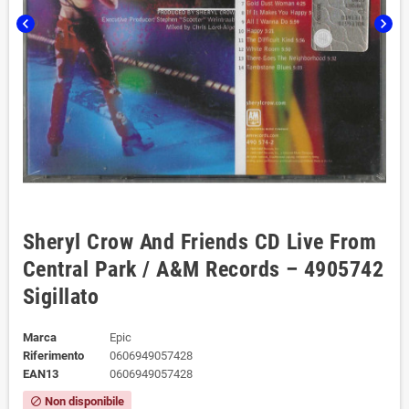
chevron_left
chevron_right
Sheryl Crow And Friends CD Live From
Central Park / A&M Records – 4905742
Sigillato
Marca
Epic
Riferimento
0606949057428
EAN13
0606949057428
Non disponibile
block