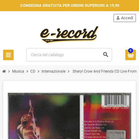
CONSEGNA GRATUITA PER ORDINI SUPERIORI A 19,90
person
Accedi
0
view_headline
search
chevron_right
chevron_right
chevron_right
chevron_right
Musica
CD
Internazionale
Sheryl Crow And Friends CD Live From 