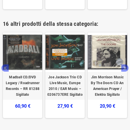
16 altri prodotti della stessa categoria:
Madball CD/DVD
Joe Jackson Trio CD
Jim Morrison Music
Legacy / Roadrunner
Live Music, Europe
By The Doors CD An
Records – RR 81288
2010 / EAR Music –
American Prayer /
Sigillato
0206737ERE Sigillato
Elektra Sigillato
60,90 €
27,90 €
20,90 €