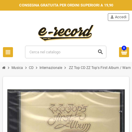
CONSEGNA GRATUITA PER ORDINI SUPERIORI A 19,90
person
Accedi
0
view_headline
search
chevron_right
chevron_right
chevron_right
chevron_right
Musica
CD
Internazionale
ZZ Top CD ZZ Top's First Album / Warne