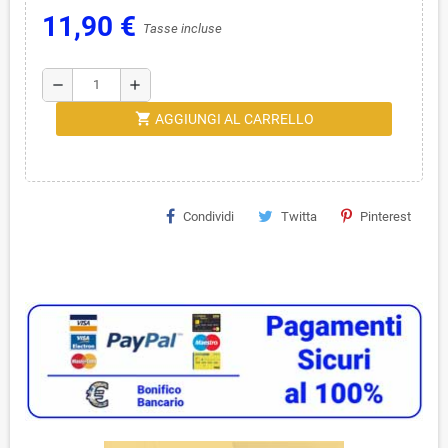
11,90 €
Tasse incluse
remove
add
shopping_cart
AGGIUNGI AL CARRELLO
Condividi
Twitta
Pinterest