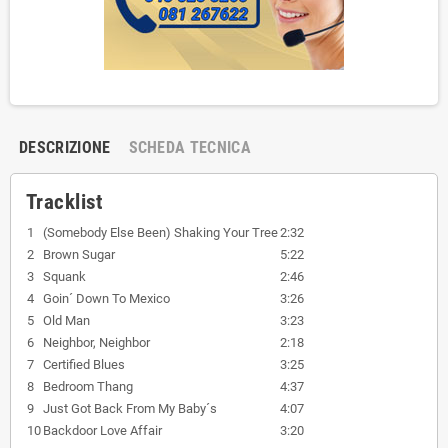
DESCRIZIONE
SCHEDA TECNICA
Tracklist
1
(Somebody Else Been) Shaking Your Tree
2:32
2
Brown Sugar
5:22
3
Squank
2:46
4
Goin´ Down To Mexico
3:26
5
Old Man
3:23
6
Neighbor, Neighbor
2:18
7
Certified Blues
3:25
8
Bedroom Thang
4:37
9
Just Got Back From My Baby´s
4:07
10
Backdoor Love Affair
3:20