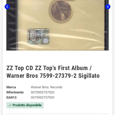
chevron_left
chevron_right
ZZ Top CD ZZ Top's First Album /
Warner Bros 7599-27379-2 Sigillato
Marca
Warner Bros. Records
Riferimento
0075992737920
EAN13
0075992737920
Prodotto disponibile
check