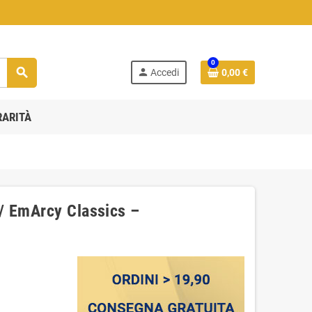
0
search
person
Accedi
0,00 €
RARITÀ
/ EmArcy Classics –