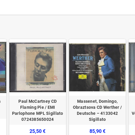
h
Paul McCartney ‎CD
Massenet, Domingo,
Flaming Pie / EMI
Obraztsova CD Werther /
Parlophone MPL Sigillato
Deutsche – 4133042
V
0724385650024
Sigillato
25,50 €
85,90 €