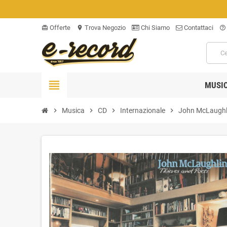
Offerte
Trova Negozio
Chi Siamo
Contattaci
card_giftcard
location_on
help_outline
view_headline
MUSI
chevron_right
Musica
chevron_right
CD
chevron_right
Internazionale
chevron_right
John McLaughli