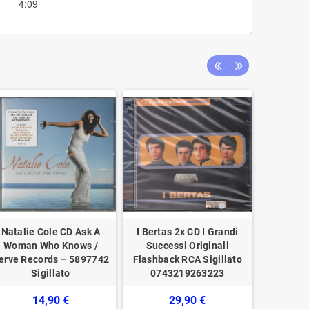
4:09
Natalie Cole CD Ask A
I Bertas 2x CD I Grandi
Tuck & Pa
Woman Who Knows /
Successi Originali
Love 
erve Records – 5897742
Flashback RCA Sigillato
06024981
Sigillato
0743219263223
14,90 €
29,90 €