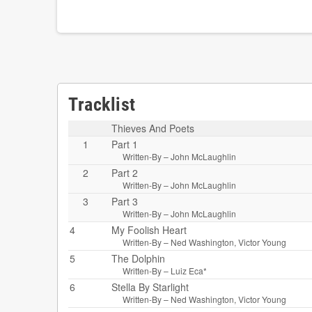
Tracklist
Thieves And Poets
1
Part 1
Written-By –
John McLaughlin
2
Part 2
Written-By –
John McLaughlin
3
Part 3
Written-By –
John McLaughlin
4
My Foolish Heart
Written-By –
Ned Washington
,
Victor Young
5
The Dolphin
Written-By –
Luiz Eca*
6
Stella By Starlight
Written-By –
Ned Washington
,
Victor Young