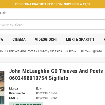
CONSEGNA GRATUITA PER ORDINI SUPERIORI A 19,90
Help
CA
CINEMA
VIDEOGIOCHI
LIBRI & SPARTITI
n CD Thieves And Poets / EmArcy Classics – 0602498010754 Sigillato
John McLaughlin CD Thieves And Poets 
0602498010754 Sigillato
Marca
Epic
Riferimento
0602498010754
EAN13
0602498010754
Prodotto disponibile
check