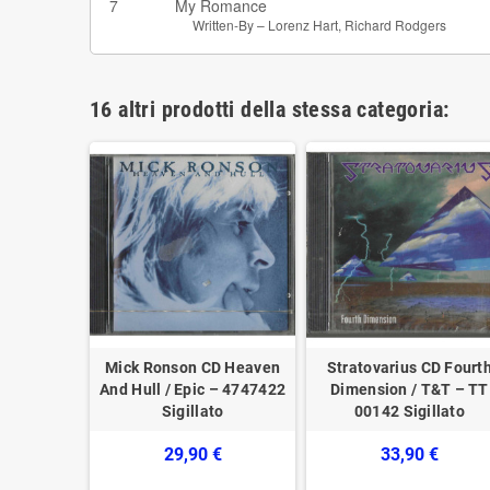
7
My Romance
Written-By –
Lorenz Hart
,
Richard Rodgers
16 altri prodotti della stessa categoria:
er 2 CD
Mick Ronson CD Heaven
Stratovarius CD Fourt
llection
And Hull / Epic – 4747422
Dimension / T&T – TT
llato
Sigillato
00142 Sigillato
6828
29,90 €
33,90 €
€